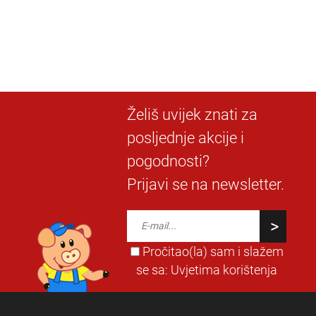
Želiš uvijek znati za
posljednje akcije i
pogodnosti?
Prijavi se na newsletter.
Pročitao(la) sam i slažem
se sa:
Uvjetima korištenja