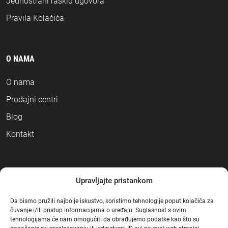
Jednostrani raskid ugovora
Pravila Kolačića
O NAMA
O nama
Prodajni centri
Blog
Kontakt
NAČINI PLAĆANJA
Upravljajte pristankom
Da bismo pružili najbolje iskustvo, koristimo tehnologije poput kolačića za
čuvanje i/ili pristup informacijama o uređaju. Suglasnost s ovim
tehnologijama će nam omogućiti da obrađujemo podatke kao što su