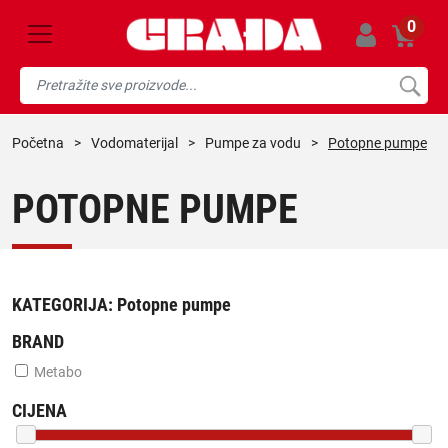
0
početna
>
vodomaterijal
>
pumpe za vodu
>
Potopne pumpe
POTOPNE PUMPE
KATEGORIJA:
Potopne pumpe
BRAND
Metabo
CIJENA