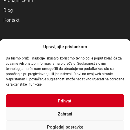
Prodajni centri
Blog
Kontakt
NAČINI PLAĆANJA
Upravljajte pristankom
Da bismo pružili najbolje iskustvo, koristimo tehnologije poput kolačića za
čuvanje i/ili pristup informacijama o uređaju. Suglasnost s ovim
tehnologijama će nam omogućiti da obrađujemo podatke kao što su
ponašanje pri pregledavanju ili jedinstveni ID-ovi na ovoj web stranici.
Nepristanak ili povlačenje suglasnosti može negativno utjecati na određene
karakteristike i funkcije.
Prihvati
Zabrani
Pogledaj postavke