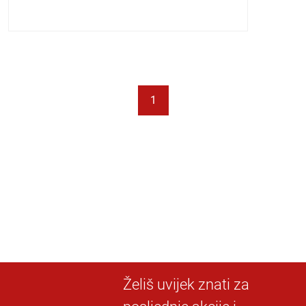
1
Želiš uvijek znati za