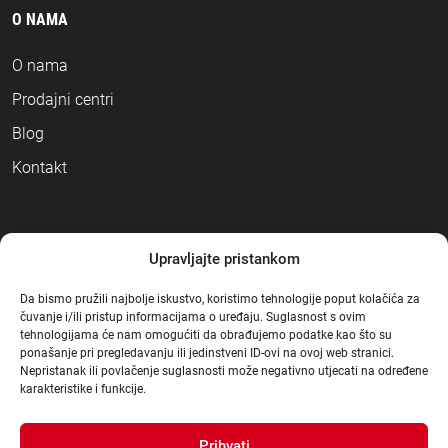
O NAMA
O nama
Prodajni centri
Blog
Kontakt
NAČINI PLAĆANJA
Upravljajte pristankom
Da bismo pružili najbolje iskustvo, koristimo tehnologije poput kolačića za
čuvanje i/ili pristup informacijama o uređaju. Suglasnost s ovim
tehnologijama će nam omogućiti da obrađujemo podatke kao što su
ponašanje pri pregledavanju ili jedinstveni ID-ovi na ovoj web stranici.
Nepristanak ili povlačenje suglasnosti može negativno utjecati na određene
karakteristike i funkcije.
Prihvati