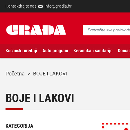
Kontaktirajte nas:
info@gradja.hr
Kućanski uređaji
Auto program
Keramika i sanitarije
Domać
početna
>
BOJE I LAKOVI
BOJE I LAKOVI
KATEGORIJA