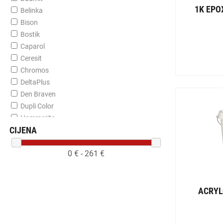
1K EPO
Belinka
Bison
Bostik
Caparol
Ceresit
Chromos
DeltaPlus
Den Braven
Dupli Color
Hammerite
CIJENA
Hempel
Henkel
0
€ -
261
€
ISKRA
Jub
Kerakoll
ACRYL
Loctite
Pattex
Sadolin