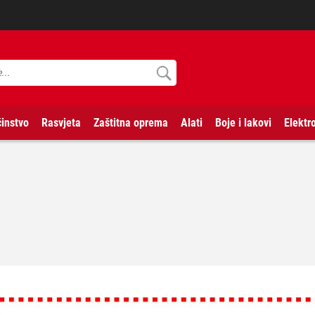
instvo
Rasvjeta
Zaštitna oprema
Alati
Boje i lakovi
Elektr