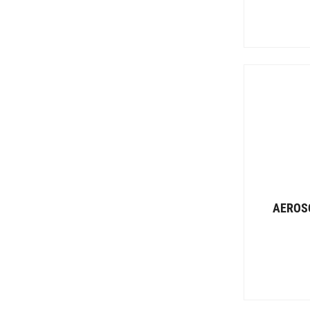
Sika
Tesa
Tesy
Texo
Uhu
Würth
AEROS