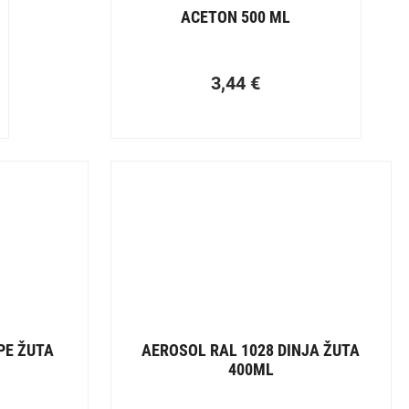
ACETON 500 ML
3,44
€
PE ŽUTA
AEROSOL RAL 1028 DINJA ŽUTA
400ML