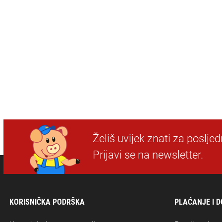
Želiš uvijek znati za poslje
Prijavi se na newsletter.
KORISNIČKA PODRŠKA
PLAĆANJE I 