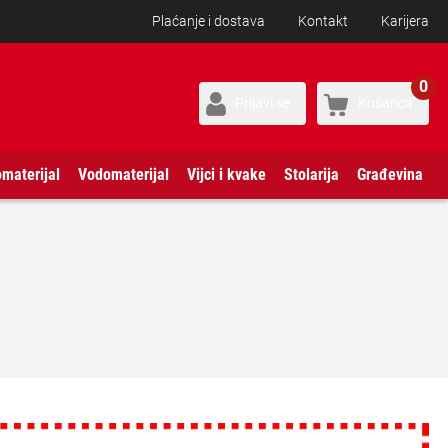
Plaćanje i dostava
Kontakt
Karijera
0
Prijavi se
Košarica
omaterijal
Vodomaterijal
Vijci i kvake
Stolarija
Građevina