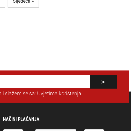
4
Sljedeća »
 i slažem se sa:
Uvjetima korištenja
NAČINI PLAĆANJA