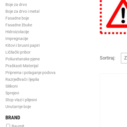
Boje za drvo
Boje za drvo i metal
Fasadne boje
Fasadne žbuke
Hidroizolacije
Impregnacije
Kitovi i brusni papiri
Ličilački pribor
Sortiraj:
Poliuretanske pjene
Praškasti Materijal
Priprema i polaganje podova
Razrjeđivači i ljepila
Silikoni
Sprejevi
Stop vlazi i plijesni
Unutarnje boje
BRAND
Baumit