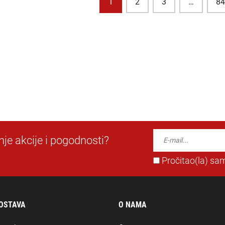
1
2
3
…
8
dnje akcije i pogodnosti?
Pročitao(la) sam
DOSTAVA
O NAMA