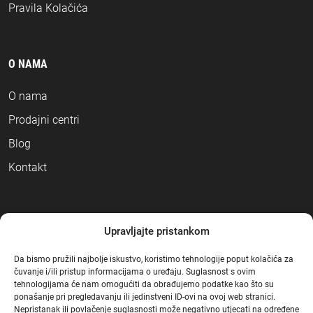
Pravila Kolačića
O NAMA
O nama
Prodajni centri
Blog
Kontakt
NAČINI PLAĆANJA
Upravljajte pristankom
Da bismo pružili najbolje iskustvo, koristimo tehnologije poput kolačića za
čuvanje i/ili pristup informacijama o uređaju. Suglasnost s ovim
tehnologijama će nam omogućiti da obrađujemo podatke kao što su
ponašanje pri pregledavanju ili jedinstveni ID-ovi na ovoj web stranici.
Nepristanak ili povlačenje suglasnosti može negativno utjecati na određene