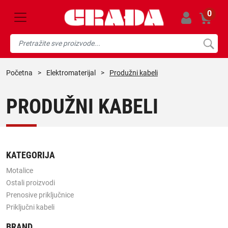
0
početna
>
elektromaterijal
>
Produžni kabeli
PRODUŽNI KABELI
KATEGORIJA
Motalice
Ostali proizvodi
Prenosive priključnice
Priključni kabeli
BRAND