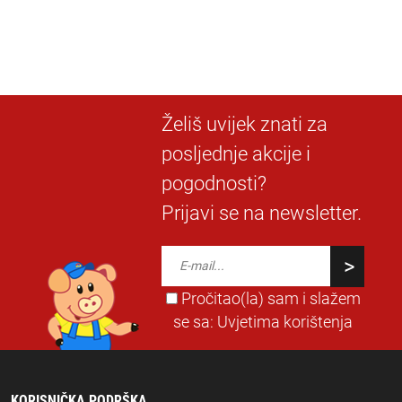
Želiš uvijek znati za
posljednje akcije i
pogodnosti?
Prijavi se na newsletter.
Pročitao(la) sam i slažem
se sa:
Uvjetima korištenja
KORISNIČKA PODRŠKA