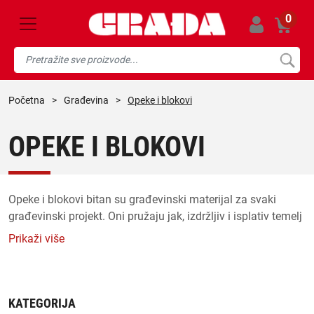
0
početna
>
građevina
>
Opeke i blokovi
OPEKE I BLOKOVI
Opeke i blokovi bitan su građevinski materijal za svaki
građevinski projekt. Oni pružaju jak, izdržljiv i isplativ temelj
za svaku strukturu. Kada je u pitanju gradnja, cigle i blokovi
Prikaži više
bitan su dio procesa. Iako se često koriste kao sinonimi,
opeke i blokovi imaju jasne razlike u pogledu svog sastava,
upotrebe i povijesti.
KATEGORIJA