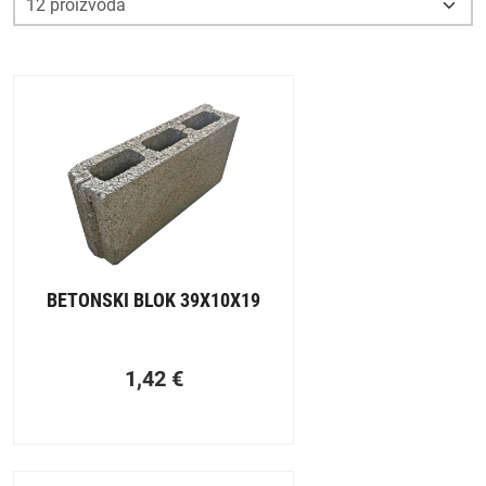
Glavne odlike naših betonskih blokova su visoka čvrstoća i
stabilnost, što im omogućava veliku postojanost na raznim
atmosferskim utjecajima.
Betonski blokovi
ne služe samo
kao ispuna već imaju i određenu nosivost. Betonski blokovi
Vam omogućavaju brzu gradnju, te ih možete koristiti za
izgradnju zida kuće, garaže ili čak podruma.
BETONSKI BLOK 39X10X19
1,42
€