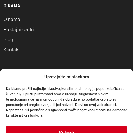
O NAMA
O nama
Prodajni centri
Blog
Kontakt
NAČINI PLAĆANJA
Upravljajte pristankom
Da bismo pružili najbolje iskustvo, koristimo tehnologije poput kolačića za
čuvanje i/ili pristup informacijama o uređaju. Suglasnost s ovim
tehnologijama će nam omogućiti da obrađujemo podatke kao što su
ponašanje pri pregledavanju ili jedinstveni ID-ovi na ovoj web stranici.
Nepristanak ili povlačenje suglasnosti može negativno utjecati na određene
karakteristike i funkcije.
Prihvati