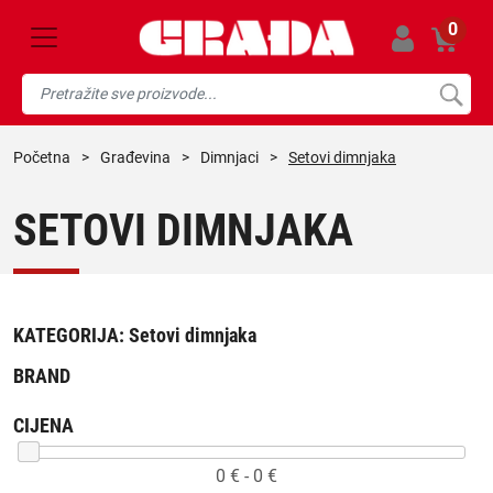
0
početna
>
građevina
>
dimnjaci
>
Setovi dimnjaka
SETOVI DIMNJAKA
KATEGORIJA:
Setovi dimnjaka
BRAND
CIJENA
0
€ -
0
€