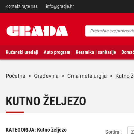
Kontaktirajte nas:
info@gradja.hr
Kućanski uređaji
Auto program
Keramika i sanitarije
Domać
početna
>
građevina
>
crna metalurgija
>
Kutno ž
KUTNO ŽELJEZO
KATEGORIJA:
Kutno željezo
Sortiraj: