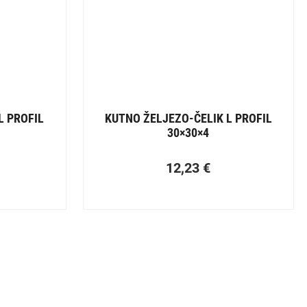
L PROFIL
KUTNO ŽELJEZO-ČELIK L PROFIL
30×30×4
12,23
€