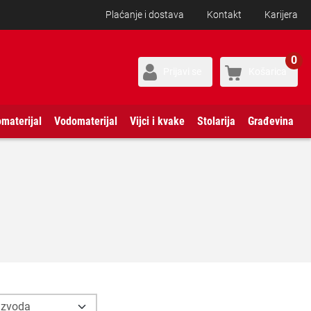
Plaćanje i dostava
Kontakt
Karijera
0
Prijavi se
Košarica
omaterijal
Vodomaterijal
Vijci i kvake
Stolarija
Građevina