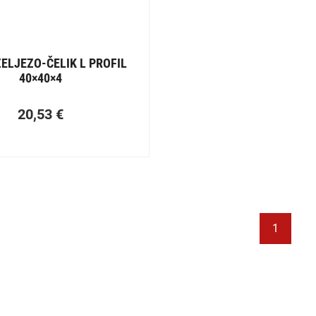
ELJEZO-ČELIK L PROFIL
40×40×4
20,53
€
1