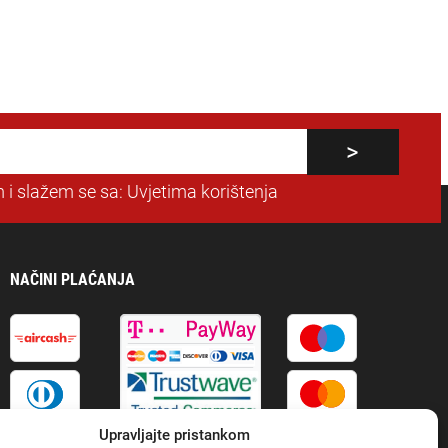
 i slažem se sa:
Uvjetima korištenja
NAČINI PLAĆANJA
Upravljajte pristankom