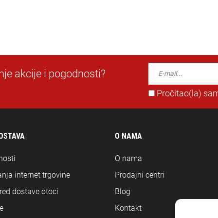
dnje akcije i pogodnosti?
Pročitao(la) sam
DOSTAVA
O NAMA
nosti
O nama
nja internet trgovine
Prodajni centri
ored dostave otoci
Blog
e
Kontakt