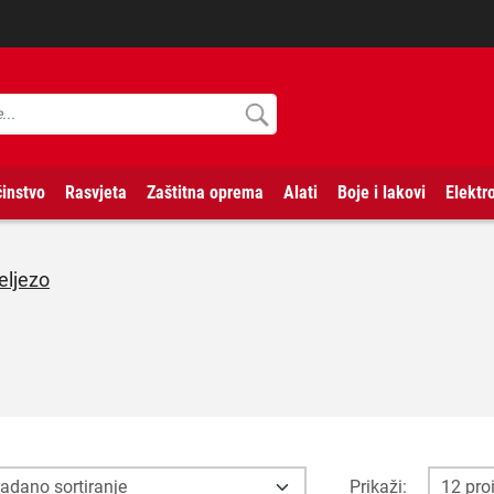
instvo
Rasvjeta
Zaštitna oprema
Alati
Boje i lakovi
Elektr
eljezo
Prikaži: