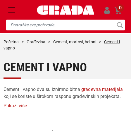
0
početna
>
građevina
>
cement, mortovi, betoni
>
Cement i
vapno
CEMENT I VAPNO
Cement i vapno dva su iznimno bitna
građevna materijala
koji se koriste u širokom rasponu građevinskih projekata.
Nude niz prednosti koje ih čine popularnim izborom za
Prikaži više
graditelje, restauratore i vlasnike kuća.
Ova su dva materijala nevjerojatno jaka i izdržljiva. Izrađeni