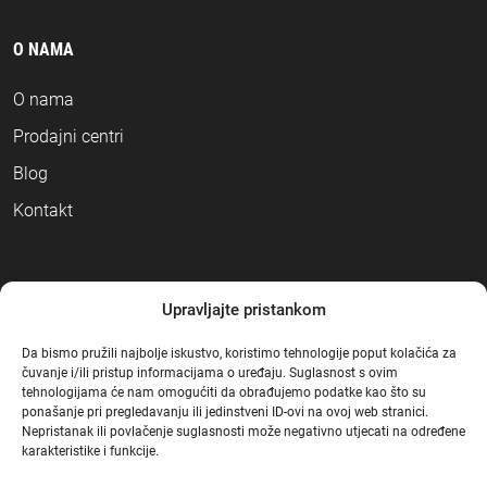
O NAMA
O nama
Prodajni centri
Blog
Kontakt
NAČINI PLAĆANJA
Upravljajte pristankom
Da bismo pružili najbolje iskustvo, koristimo tehnologije poput kolačića za
čuvanje i/ili pristup informacijama o uređaju. Suglasnost s ovim
tehnologijama će nam omogućiti da obrađujemo podatke kao što su
ponašanje pri pregledavanju ili jedinstveni ID-ovi na ovoj web stranici.
Nepristanak ili povlačenje suglasnosti može negativno utjecati na određene
karakteristike i funkcije.