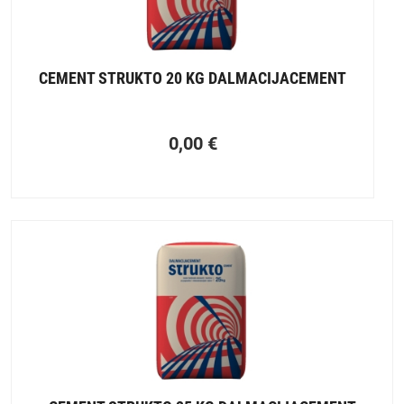
Svojom snagom, izdržljivošću, svestranošću i isplativošću,
cement i vapno idealni su za širok raspon građevinskih
projekata. Bilo da gradite novi dom, asfaltirate prilaz ili
radite na projektu „uradi sam“, cement i vapno pametna su
CEMENT STRUKTO 20 KG DALMACIJACEMENT
ulaganja koja vam mogu pomoći u postizanju vaših
građevinskih ciljeva.
0,00
€