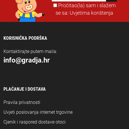
Pročitao(la) sam i slažem
se sa:
Uvjetima korištenja
KORISNIČKA PODRŠKA
Kontaktirajte putem maila:
info@gradja.hr
PLAĆANJE I DOSTAVA
Pravila privatnosti
Uvjeti poslovanja internet trgovine
Cjenik i raspored dostave otoci