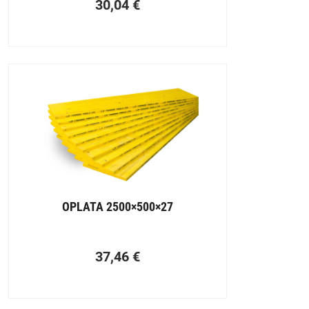
30,04
€
OPLATA 2500×500×27
37,46
€