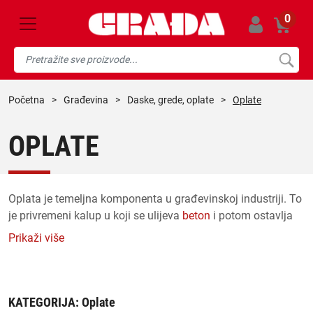
0
početna
>
građevina
>
daske, grede, oplate
>
Oplate
OPLATE
Oplata je temeljna komponenta u građevinskoj industriji. To
je privremeni kalup u koji se ulijeva
beton
i potom ostavlja
da se stvrdne. Svrha oplate je pružiti strukturni oblik i
Prikaži više
potporu stvrdnutom betonu dok ne bude mogao sam stajati.
Ugradnja oplate je pedantan proces i zahtijeva značajno
planiranje. Prije ugradnje, raspored oplata je dizajniran
KATEGORIJA:
Oplate