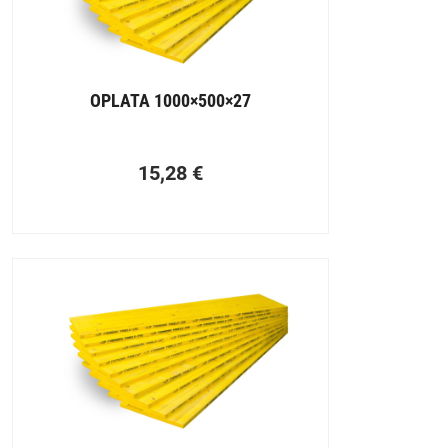
Oplata dolazi u različitim vrstama, a svaka je dizajnirana za
posebne potrebe.
Tradicionalna drvena oplata sastavljena je od drveta i
OPLATA 1000×500×27
šperploče, fleksibilna je i laka za proizvodnju, ali ima
ograničen vijek trajanja. Najprikladniji je za male,
jednostavne projekte.
15,28
€
Konstruirani sustavi oplate su montažni, modularni sustavi,
često izrađeni od metalnih okvira (obično čelika ili
aluminija). Robusni su, izdržljivi i za višekratnu upotrebu,
nudeći povećanu brzinu i preciznost tijekom instalacije.
Trajna izolirana oplata: Ova vrsta ostaje na mjestu nakon
što se beton stvrdne, nudeći izolaciju za strukturu. Često se
izrađuje od materijala kao što je ekspandirani polistiren.
Plastična oplata: višekratna, lagana i isplativa plastična
oplata prikladna je za izradu jednostavnih betonskih