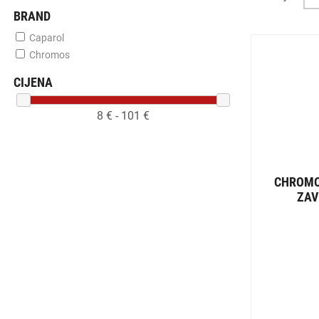
BRAND
Caparol
Chromos
CIJENA
8
€ -
101
€
CHROMO
ZAV