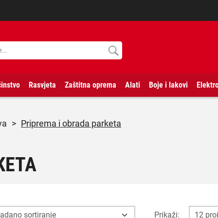
instvo
Rasvjeta
Zaštitna oprema
Alati
Boje i lakovi
Elektr
va
>
Priprema i obrada parketa
KETA
Prikaži: