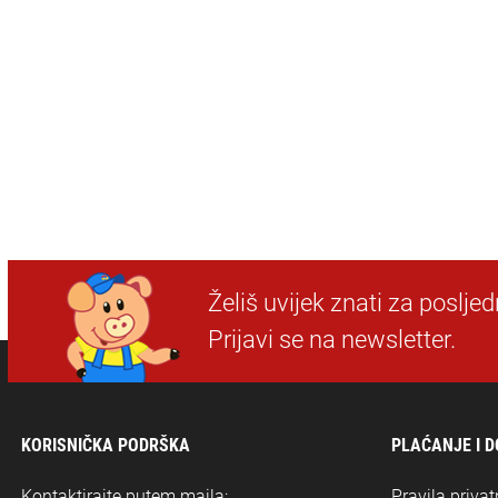
Želiš uvijek znati za poslje
Prijavi se na newsletter.
KORISNIČKA PODRŠKA
PLAĆANJE I 
Kontaktirajte putem maila:
Pravila privat