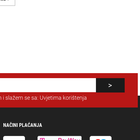
 i slažem se sa:
Uvjetima korištenja
NAČINI PLAĆANJA