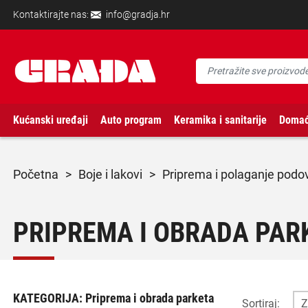
Kontaktirajte nas:
info@gradja.hr
Kućanski uređaji
Auto program
Keramika i sanitarije
Domać
početna
>
boje i lakovi
>
priprema i polaganje podo
PRIPREMA I OBRADA PAR
KATEGORIJA:
Priprema i obrada parketa
Sortiraj: