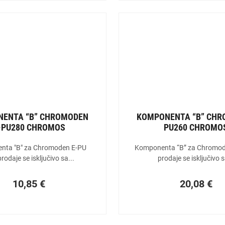
ENTA “B” CHROMODEN
KOMPONENTA “B” CH
-PU280 CHROMOS
PU260 CHROMO
nta "B" za Chromoden E-PU
Komponenta “B” za Chromod
rodaje se isključivo sa...
prodaje se isključivo s
10,85
€
20,08
€