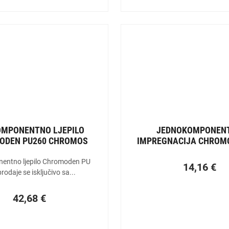
MPONENTNO LJEPILO
JEDNOKOMPONEN
ODEN PU260 CHROMOS
IMPREGNACIJA CHROMO
CHROMOS
entno ljepilo Chromoden PU
14,16
€
rodaje se isključivo sa...
42,68
€