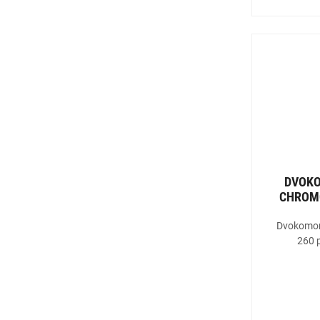
DVOKO
CHROM
Dvokomon
260 p