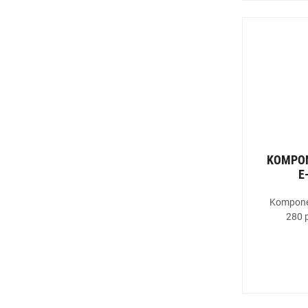
KOMPON
E
Kompone
280 p