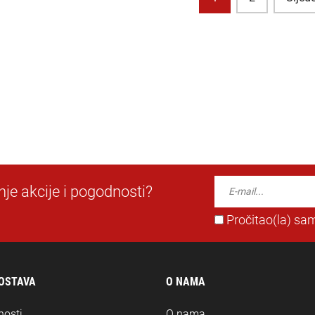
dnje akcije i pogodnosti?
Pročitao(la) sam
DOSTAVA
O NAMA
nosti
O nama