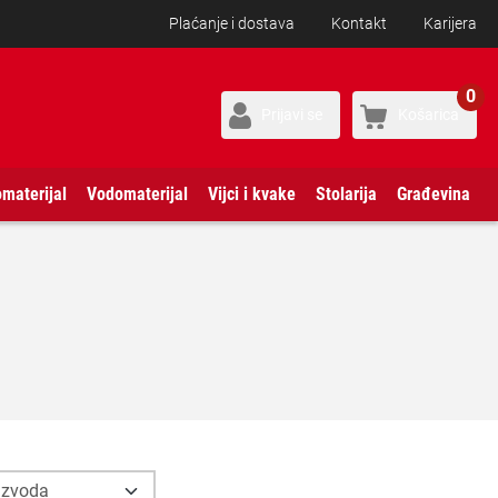
Plaćanje i dostava
Kontakt
Karijera
0
Prijavi se
Košarica
omaterijal
Vodomaterijal
Vijci i kvake
Stolarija
Građevina