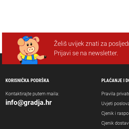
Želiš uvijek znati za poslje
Prijavi se na newsletter.
KORISNIČKA PODRŠKA
PLAĆANJE I 
Kontaktirajte putem maila:
Pravila privat
info@gradja.hr
Uvjeti poslova
Cjenik i rasp
Cjenik dostav