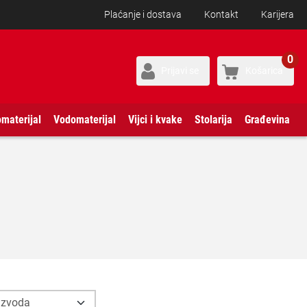
Plaćanje i dostava
Kontakt
Karijera
0
Prijavi se
Košarica
omaterijal
Vodomaterijal
Vijci i kvake
Stolarija
Građevina