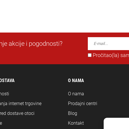
dnje akcije i pogodnosti?
Pročitao(la) sam
DOSTAVA
O NAMA
nosti
O nama
nja internet trgovine
Prodajni centri
ored dostave otoci
Blog
e
Kontakt