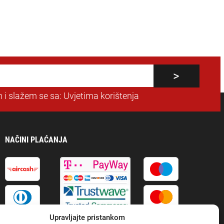
 i slažem se sa:
Uvjetima korištenja
NAČINI PLAĆANJA
Upravljajte pristankom