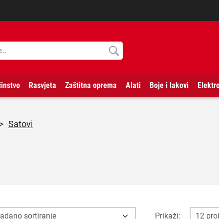
instvo
Rasvjeta
Zaštitna oprema
Alati
Boje i lakovi
Elektr
>
Satovi
Prikaži: