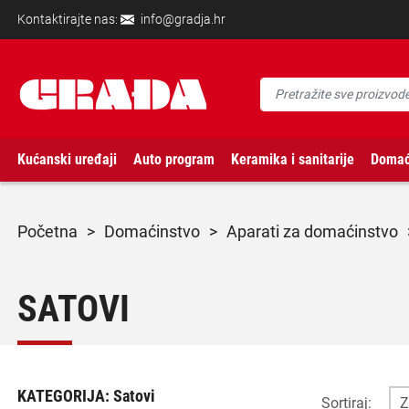
Kontaktirajte nas:
info@gradja.hr
Kućanski uređaji
Auto program
Keramika i sanitarije
Domać
početna
>
domaćinstvo
>
aparati za domaćinstvo
SATOVI
KATEGORIJA:
Satovi
Sortiraj: