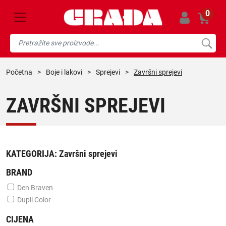
0
početna
>
boje i lakovi
>
sprejevi
>
Završni sprejevi
ZAVRŠNI SPREJEVI
KATEGORIJA:
Završni sprejevi
BRAND
Den Braven
Dupli Color
CIJENA