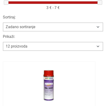
3
€ -
7
€
Sortiraj:
Prikaži: