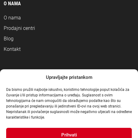
O NAMA
O nama
Prodajni centri
Blog
Kontakt
NAČINI PLAĆANJA
Upravljajte pristankom
Da bismo pružili najbolje iskustvo, koristimo tehnologije poput kolačića za
čuvanje i/ili pristup informacijama o uređaju. Suglasnost s ovim
tehnologijama će nam omogućiti da obrađujemo podatke kao što su
ponašanje pri pregledavanju ili jedinstveni ID-ovi na ovoj web stranici.
Nepristanak ili povlačenje suglasnosti može negativno utjecati na određene
karakteristike i funkcije.
Prihvati