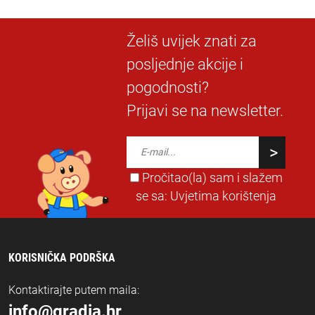
Želiš uvijek znati za
posljednje akcije i
pogodnosti?
Prijavi se na newsletter.
Pročitao(la) sam i slažem
se sa:
Uvjetima korištenja
KORISNIČKA PODRŠKA
Kontaktirajte putem maila:
info@gradja.hr