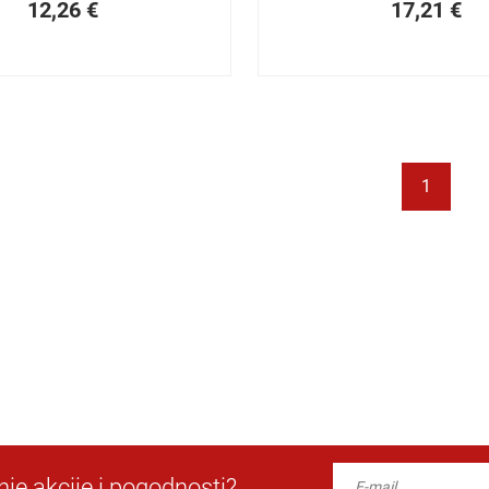
12,26
€
17,21
€
1
dnje akcije i pogodnosti?