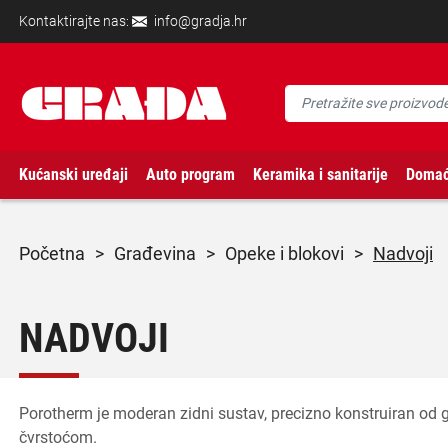
Kontaktirajte nas:
info@gradja.hr
Kućanski uređaji
Auto program
Keramika i sanitarije
Domać
početna
>
građevina
>
opeke i blokovi
>
Nadvoji
NADVOJI
Porotherm je moderan zidni sustav, precizno konstruiran od 
čvrstoćom.