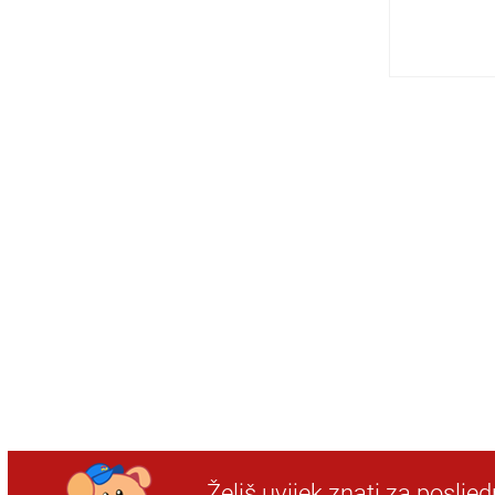
Želiš uvijek znati za poslje