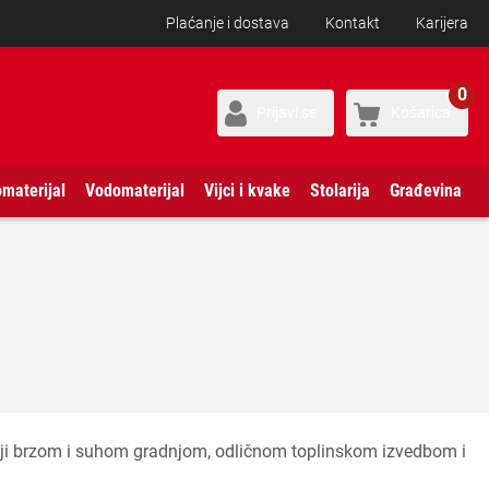
Plaćanje i dostava
Kontakt
Karijera
0
Prijavi se
Košarica
omaterijal
Vodomaterijal
Vijci i kvake
Stolarija
Građevina
striji brzom i suhom gradnjom, odličnom toplinskom izvedbom i