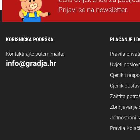
Prijavi se na newsletter.
KORISNIČKA PODRŠKA
PLAĆANJE I 
Kontaktirajte putem maila:
Pravila privat
info@gradja.hr
Uvjeti poslova
Cjenik i rasp
Cjenik dostav
Zaštita potro
Zbrinjavanje
Jednostrani r
Pravila Kolač