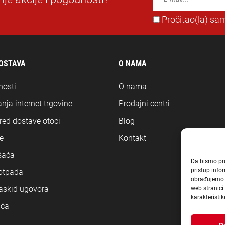
Pročitao(la) sam
DOSTAVA
O NAMA
nosti
O nama
nja internet trgovine
Prodajni centri
ored dostave otoci
Blog
e
Kontakt
šača
Da bismo pruž
pristup inf
 otpada
obrađujemo p
askid ugovora
web stranici
karakteristike
ića