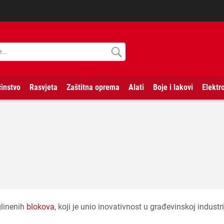
instvo
Rasvjeta
Zaštitna oprema
Alati
Boje i lakovi
Elektr
glinenih
blokova
, koji je unio inovativnost u građevinskoj indu