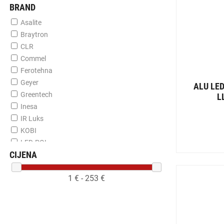
BRAND
Asalite
Braytron
CLR
Commel
Ferotehna
Geyer
ALU LE
Greentech
L
Inesa
IR Luks
KOBI
LED-POL
CIJENA
Ledvance
Lumax
1
€ -
253
€
Lumera
Noxion
Orno
Panasonic