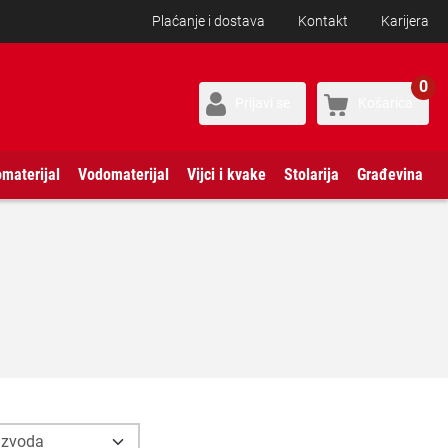
Plaćanje i dostava
Kontakt
Karijera
0
Prijavi se
Košarica
omaterijal
Vodomaterijal
Vijci i kvake
Stolarija
Građevina