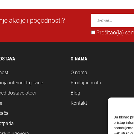
dnje akcije i pogodnosti?
Pročitao(la) sam
DOSTAVA
O NAMA
nosti
O nama
nja internet trgovine
Prodajni centri
ored dostave otoci
Blog
e
Kontakt
šača
Da bismo pruž
pristup inf
 otpada
obrađujemo p
askid ugovora
web stranici