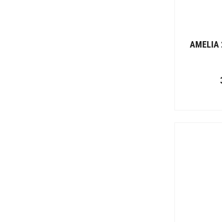
Philips
Rabalux
Spectro
STRUHM
AMELIA 
Sylvania
TESLIGHT
Tracon
TRIO
Ultralux
Vidik
Virone
Vito