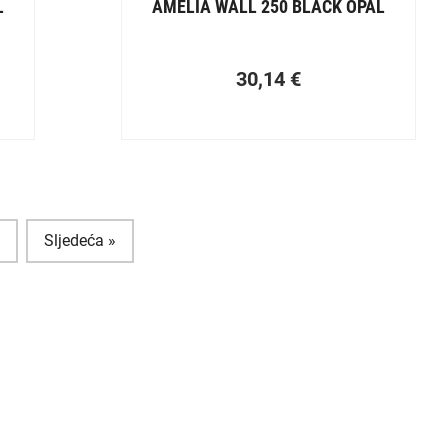
L
AMELIA WALL 250 BLACK OPAL
30,14
€
9
Sljedeća »