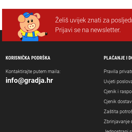
Želiš uvijek znati za poslje
Prijavi se na newsletter.
KORISNIČKA PODRŠKA
PLAĆANJE I 
Kontaktirajte putem maila:
Pravila privat
info@gradja.hr
Uvjeti poslova
Cjenik i rasp
Cjenik dostav
Zaštita potro
Zbrinjavanje
Jednostrani r