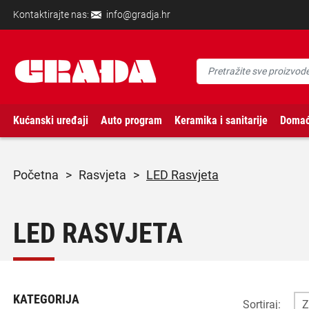
Kontaktirajte nas:
info@gradja.hr
Kućanski uređaji
Auto program
Keramika i sanitarije
Domać
početna
>
rasvjeta
>
LED Rasvjeta
LED RASVJETA
KATEGORIJA
Sortiraj: