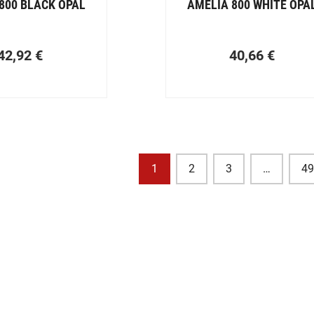
800 BLACK OPAL
AMELIA 800 WHITE OPA
42,92
€
40,66
€
1
2
3
…
4