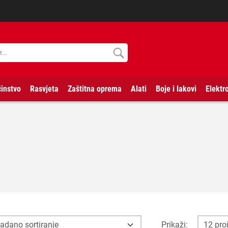
instvo
Rasvjeta
Zaštitna oprema
Alati
Boje i lakovi
Elektr
Prikaži: