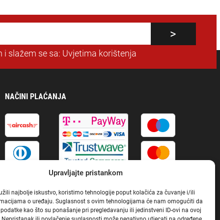
 i slažem se sa:
Uvjetima korištenja
NAČINI PLAĆANJA
Upravljajte pristankom
ili najbolje iskustvo, koristimo tehnologije poput kolačića za čuvanje i/ili
ormacijama o uređaju. Suglasnost s ovim tehnologijama će nam omogućiti da
odatke kao što su ponašanje pri pregledavanju ili jedinstveni ID-ovi na ovoj
. Nepristanak ili povlačenje suglasnosti može negativno utjecati na određene