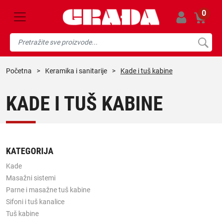
0
početna
>
keramika i sanitarije
>
Kade i tuš kabine
KADE I TUŠ KABINE
KATEGORIJA
Kade
Masažni sistemi
Parne i masažne tuš kabine
Sifoni i tuš kanalice
Tuš kabine