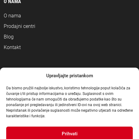
O NAMA
O nama
Prodajni centri
Blog
Kontakt
NAČINI PLAĆANJA
Upravljajte pristankom
Da bismo pružili najbolje iskustvo, koristimo tehnologije poput kolačića za
čuvanje i/ili pristup informacijama o uređaju. Suglasnost s ovim
tehnologijama će nam omogućiti da obrađujemo podatke kao što su
ponašanje pri pregledavanju ili jedinstveni ID-ovi na ovoj web stranici.
Nepristanak ili povlačenje suglasnosti može negativno utjecati na određene
karakteristike i funkcije.
Prihvati