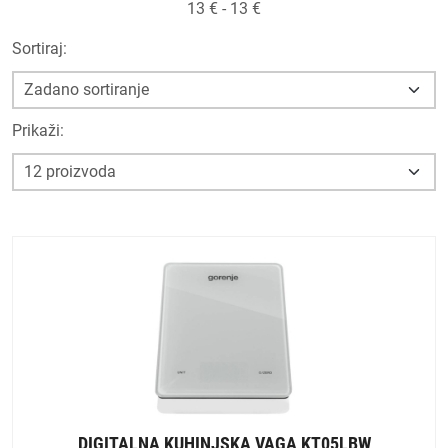
13
€ -
13
€
Sortiraj:
Prikaži:
DIGITALNA KUHINJSKA VAGA KT05LBW