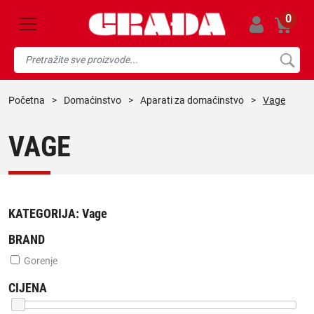
0
početna
>
domaćinstvo
>
aparati za domaćinstvo
>
Vage
VAGE
KATEGORIJA:
Vage
BRAND
Gorenje
CIJENA