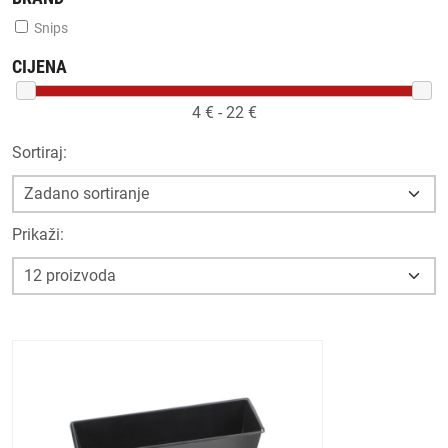
Snips
CIJENA
4
€ -
22
€
Sortiraj:
Prikaži: