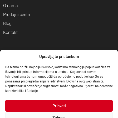
O nama
Prodajni centri
Blog
Kontakt
NAČINI PLAĆANJA
Upravljajte pristankom
Da bismo pružili najbolje iskustvo, koristimo tehnologije poput kolačića za
čuvanje i/ili pristup informacijama o uređaju. Suglasnost s ovim
tehnologijama će nam omogućiti da obrađujemo podatke kao što su
ponašanje pri pregledavanju ili jedinstveni ID-ovi na ovoj web stranici.
Nepristanak ili povlačenje suglasnosti može negativno utjecati na određene
karakteristike i funkcije.
Prihvati
Zabrani