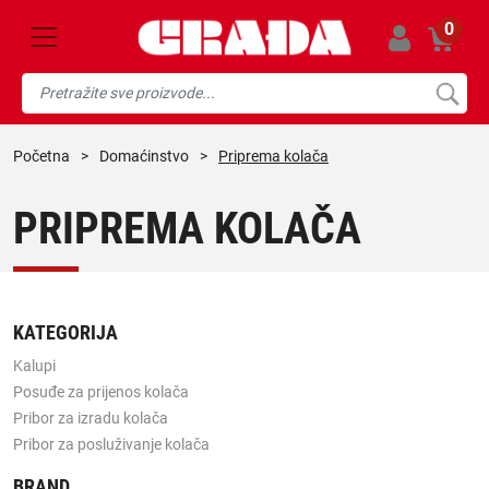
0
početna
>
domaćinstvo
>
Priprema kolača
PRIPREMA KOLAČA
KATEGORIJA
Kalupi
Posuđe za prijenos kolača
Pribor za izradu kolača
Pribor za posluživanje kolača
BRAND