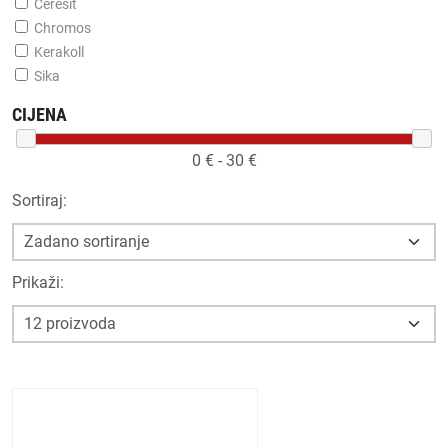
Ceresit
Chromos
Kerakoll
Sika
CIJENA
0
€ -
30
€
Sortiraj:
Prikaži: