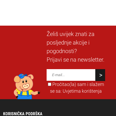
Želiš uvijek znati za
posljednje akcije i
pogodnosti?
Prijavi se na newsletter.
Pročitao(la) sam i slažem
se sa:
Uvjetima korištenja
KORISNIČKA PODRŠKA