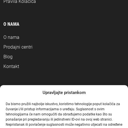
Pravila Kolačića
O NAMA
O nama
Prodajni centri
Blog
Kontakt
NAČINI PLAĆANJA
Upravljajte pristankom
Da bismo pružili najbolje iskustvo, koristimo tehnologije poput kolačića za
čuvanje i/ili pristup informacijama o uređaju. Suglasnost s ovim
tehnologijama će nam omogućiti da obrađujemo podatke kao što su
ponašanje pri pregledavanju ili jedinstveni ID-ovi na ovoj web stranici.
Nepristanak ili povlačenje suglasnosti može negativno utjecati na određene