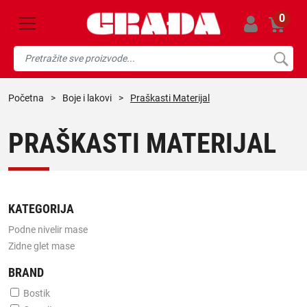
0
početna
>
boje i lakovi
>
Praškasti Materijal
PRAŠKASTI MATERIJAL
KATEGORIJA
Podne nivelir mase
Zidne glet mase
BRAND
Bostik