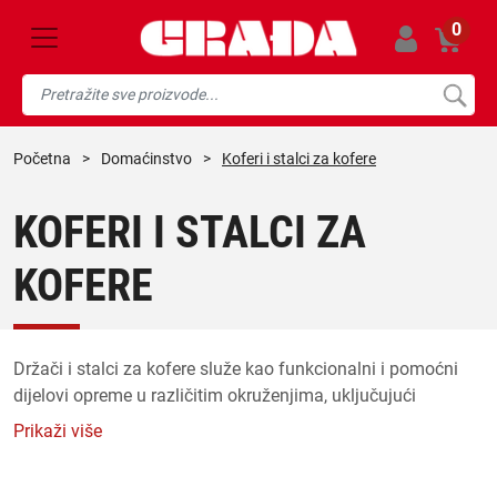
0
početna
>
domaćinstvo
>
Koferi i stalci za kofere
KOFERI I STALCI ZA
KOFERE
Držači i stalci za kofere služe kao funkcionalni i pomoćni
dijelovi opreme u različitim okruženjima, uključujući
domove, hotele, apartmane i druge putničke smještaje.
Prikaži više
Njihova primarna svrha je pružiti prikladan i ergonomski
način pakiranja i raspakiravanja kovčega, eliminirajući