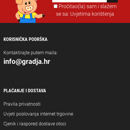
vaše iskustvo putovanja ili hostinga!
Pročitao(la) sam i slažem
se sa:
Uvjetima korištenja
KORISNIČKA PODRŠKA
Kontaktirajte putem maila:
info@gradja.hr
PLAĆANJE I DOSTAVA
Pravila privatnosti
Uvjeti poslovanja internet trgovine
Cjenik i raspored dostave otoci