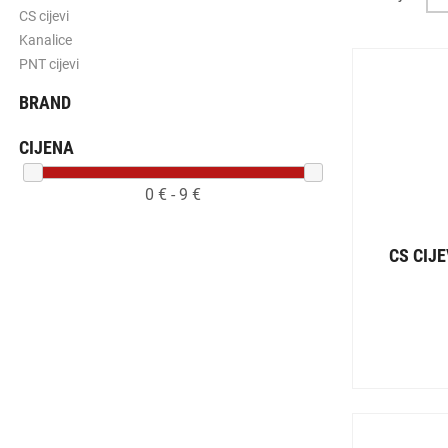
CS cijevi
Kanalice
PNT cijevi
BRAND
CIJENA
0
€ -
9
€
CS CIJ