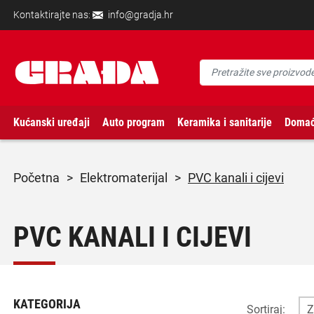
Kontaktirajte nas:
info@gradja.hr
Kućanski uređaji
Auto program
Keramika i sanitarije
Domać
početna
>
elektromaterijal
>
PVC kanali i cijevi
PVC KANALI I CIJEVI
KATEGORIJA
Sortiraj: