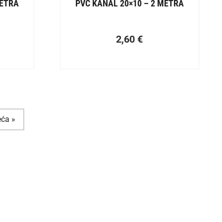
METRA
PVC KANAL 20×10 – 2 METRA
2,60
€
eća »