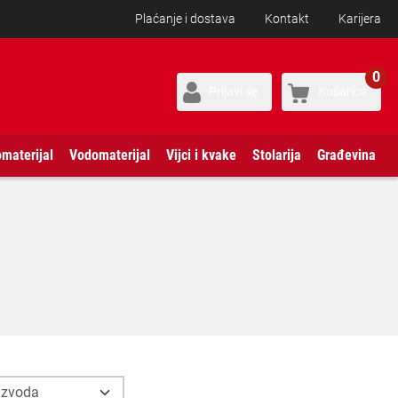
Plaćanje i dostava
Kontakt
Karijera
0
Prijavi se
Košarica
omaterijal
Vodomaterijal
Vijci i kvake
Stolarija
Građevina