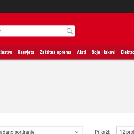
instvo
Rasvjeta
Zaštitna oprema
Alati
Boje i lakovi
Elektr
Prikaži: