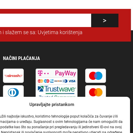
 i slažem se sa:
Uvjetima korištenja
NAČINI PLAĆANJA
Upravljajte pristankom
ili najbolje iskustvo, koristimo tehnologije poput kolačića za čuvanje i/ili
ormacijama o uređaju. Suglasnost s ovim tehnologijama će nam omogućiti da
odatke kao što su ponašanje pri pregledavanju ili jedinstveni ID-ovi na ovoj
. Nepristanak ili povlačenje suglasnosti može negativno utjecati na određene