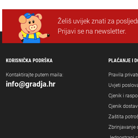
Želiš uvijek znati za poslje
Prijavi se na newsletter.
KORISNIČKA PODRŠKA
PLAĆANJE I 
Kontaktirajte putem maila:
Pravila privat
info@gradja.hr
Uvjeti poslova
Cjenik i rasp
Cjenik dostav
Zaštita potro
Zbrinjavanje
Jednostrani r