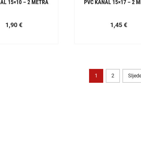
AL 15×10 – 2 METRA
PVC KANAL 15×17 – 2 
1,90
€
1,45
€
1
2
Sljed