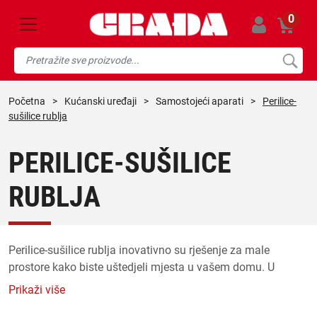
0
početna
>
kućanski uređaji
>
samostojeći aparati
>
Perilice-
sušilice rublja
PERILICE-SUŠILICE
RUBLJA
Perilice-sušilice rublja inovativno su rješenje za male
prostore kako biste uštedjeli mjesta u vašem domu. U
svakom kućanstvu perilica je neophodna, ali i sušilica je
Prikaži više
svakako dobrodošla ako nemate previše prostora za