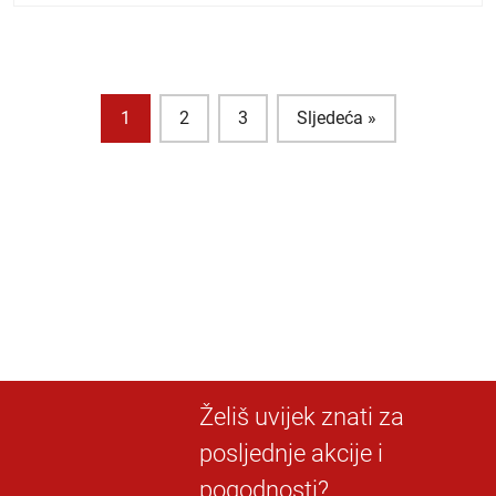
1
2
3
Sljedeća »
Želiš uvijek znati za
posljednje akcije i
pogodnosti?