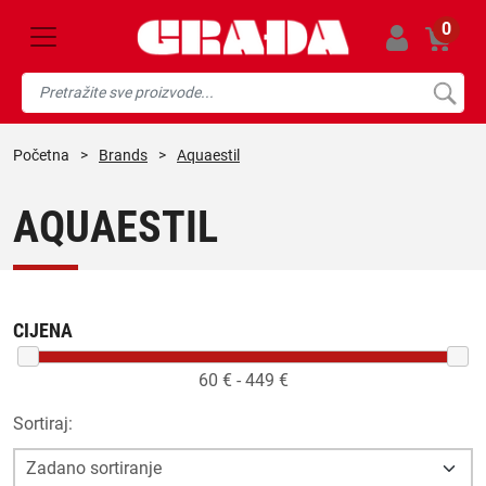
0
početna
>
Brands
>
Aquaestil
AQUAESTIL
CIJENA
60
€ -
449
€
Sortiraj: