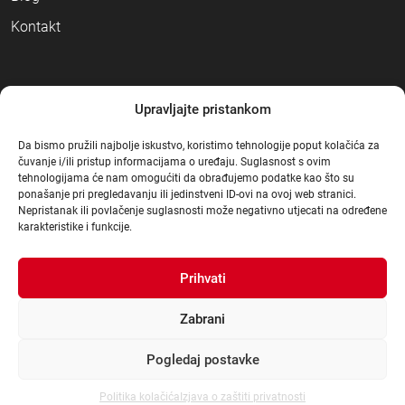
Kontakt
NAČINI PLAĆANJA
Upravljajte pristankom
Da bismo pružili najbolje iskustvo, koristimo tehnologije poput kolačića za
čuvanje i/ili pristup informacijama o uređaju. Suglasnost s ovim
tehnologijama će nam omogućiti da obrađujemo podatke kao što su
ponašanje pri pregledavanju ili jedinstveni ID-ovi na ovoj web stranici.
Nepristanak ili povlačenje suglasnosti može negativno utjecati na određene
karakteristike i funkcije.
Prihvati
Zabrani
Pogledaj postavke
© Građa 2021
.
|
Sva prava pridržana
|
Dizajn:
3d Mot
|
Izrada:
dcc4web
Politika kolačića
Izjava o zaštiti privatnosti