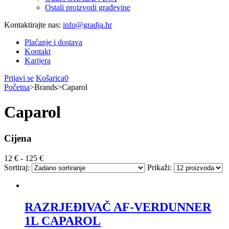
Ostali proizvodi građevine
Kontaktirajte nas:
info@gradja.hr
Plaćanje i dostava
Kontakt
Karijera
Prijavi se
Košarica
0
Početna
>
Brands
>
Caparol
Caparol
Cijena
12
€ -
125
€
Sortiraj:
Prikaži:
RAZRJEĐIVAČ AF-VERDUNNER
1L CAPAROL