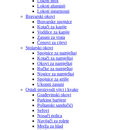
Lokoti inox
Lokoti aluminij
Lokoti sigurnosni
Bravarski okovi
Bravarske spojnice
Kotači za kapije
Vodilice za kapije
Zasuni za vrata
Čepovi za cijevi
Stolarski okovi
Spojnice za namještaj
Kotači za namještaj
Okovi za namještaj
Ručke za namještaj
Nogice za namještaj
Spojnice za grilje
Ukopni zasuni
Ostali proizvodi vijci i kvake
Građevinski okovi
Parking barijere
Poštanski sandučići
Sefovi
Nosači polica
Navijači za rolete
Mreža za hlad