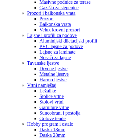
Masivne podnice za terase
Gazišta za stepenice
Prozori i balkonska vrata
Prozori
Balkonska vrata
Velux krovni prozori
Lajsne i profili za podove
Aluminijski diletacijski profili
PVC lajsne za podove
Lajsne za laminate
Nosači za lajsne
Tavanske ljestve
Drvene ljestve
Metalne ljestve
Harmo ljestve
Vrtni namještaj
Ležaljke
Stolice vrtne
Stolovi vrtni
Garniture vrtne
Suncobrani i postolja
Gotove tende
Hobby program i ostalo
Daska 18mm
Daska 28mm