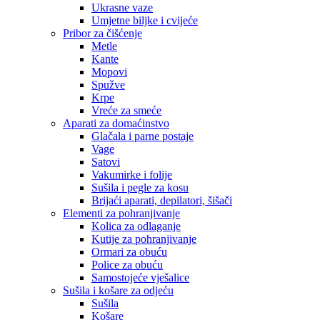
Ukrasne vaze
Umjetne biljke i cvijeće
Pribor za čišćenje
Metle
Kante
Mopovi
Spužve
Krpe
Vreće za smeće
Aparati za domaćinstvo
Glačala i parne postaje
Vage
Satovi
Vakumirke i folije
Sušila i pegle za kosu
Brijaći aparati, depilatori, šišači
Elementi za pohranjivanje
Kolica za odlaganje
Kutije za pohranjivanje
Ormari za obuću
Police za obuću
Samostojeće vješalice
Sušila i košare za odjeću
Sušila
Košare