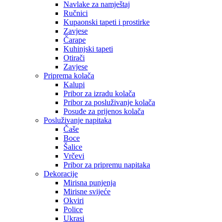
Navlake za namještaj
Ručnici
Kupaonski tapeti i prostirke
Zavjese
Čarape
Kuhinjski tapeti
Otirači
Zavjese
Priprema kolača
Kalupi
Pribor za izradu kolača
Pribor za posluživanje kolača
Posuđe za prijenos kolača
Posluživanje napitaka
Čaše
Boce
Šalice
Vrčevi
Pribor za pripremu napitaka
Dekoracije
Mirisna punjenja
Mirisne svijeće
Okviri
Police
Ukrasi