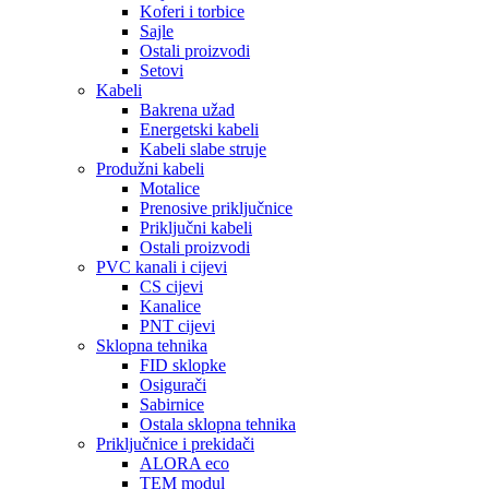
Koferi i torbice
Sajle
Ostali proizvodi
Setovi
Kabeli
Bakrena užad
Energetski kabeli
Kabeli slabe struje
Produžni kabeli
Motalice
Prenosive priključnice
Priključni kabeli
Ostali proizvodi
PVC kanali i cijevi
CS cijevi
Kanalice
PNT cijevi
Sklopna tehnika
FID sklopke
Osigurači
Sabirnice
Ostala sklopna tehnika
Priključnice i prekidači
ALORA eco
TEM modul