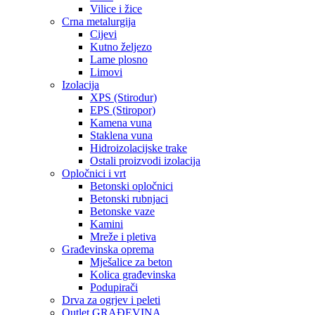
Vilice i žice
Crna metalurgija
Cijevi
Kutno željezo
Lame plosno
Limovi
Izolacija
XPS (Stirodur)
EPS (Stiropor)
Kamena vuna
Staklena vuna
Hidroizolacijske trake
Ostali proizvodi izolacija
Opločnici i vrt
Betonski opločnici
Betonski rubnjaci
Betonske vaze
Kamini
Mreže i pletiva
Građevinska oprema
Mješalice za beton
Kolica građevinska
Podupirači
Drva za ogrjev i peleti
Outlet GRAĐEVINA