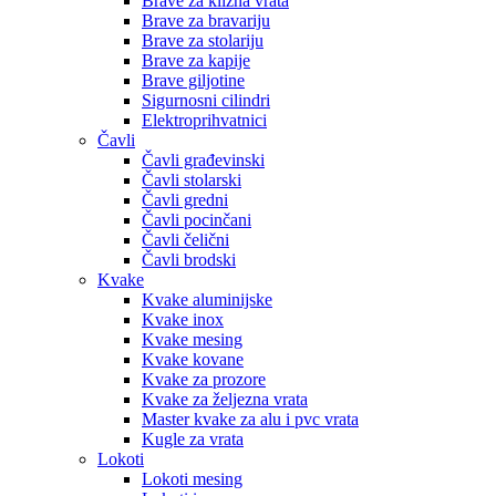
Brave za klizna vrata
Brave za bravariju
Brave za stolariju
Brave za kapije
Brave giljotine
Sigurnosni cilindri
Elektroprihvatnici
Čavli
Čavli građevinski
Čavli stolarski
Čavli gredni
Čavli pocinčani
Čavli čelični
Čavli brodski
Kvake
Kvake aluminijske
Kvake inox
Kvake mesing
Kvake kovane
Kvake za prozore
Kvake za željezna vrata
Master kvake za alu i pvc vrata
Kugle za vrata
Lokoti
Lokoti mesing