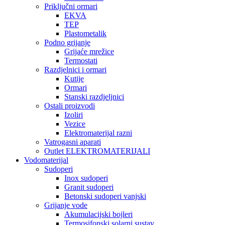
Priključni ormari
EKVA
TEP
Plastometalik
Podno grijanje
Grijaće mrežice
Termostati
Razdjelnici i ormari
Kutije
Ormari
Stanski razdjeljnici
Ostali proizvodi
Izoliri
Vezice
Elektromaterijal razni
Vatrogasni aparati
Outlet ELEKTROMATERIJALI
Vodomaterijal
Sudoperi
Inox sudoperi
Granit sudoperi
Betonski sudoperi vanjski
Grijanje vode
Akumulacijski bojleri
Termosifonski solarni sustav