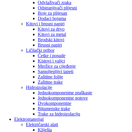
Odvlaživači zraka
Odstranjivači plijesni
Boje za plijesan
Dodaci bojama
Kitovi i brusni papiri
Kitovi za drvo
Kitovi za metal
Brodski kitovi
Brusni papiri
Ličilački pribor
Četke i posude
Kistovi i valjci
Mrežice za cijeđenje
Samoljepljivi tapeti
Zaštitne folije
Zaštitne trake
Hidroizolacije
Jednokomponentne praškaste
Jednokomponentne gotove
Dvokomponentne
Bitumenske trake
Trake za hidroizolaciju
Elektromaterijal
Električarski alati
Kliješta