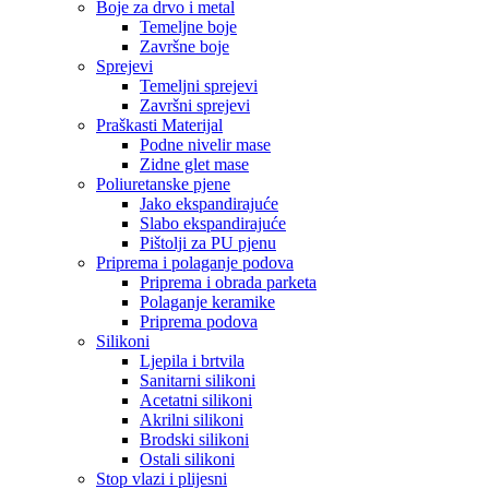
Boje za drvo i metal
Temeljne boje
Završne boje
Sprejevi
Temeljni sprejevi
Završni sprejevi
Praškasti Materijal
Podne nivelir mase
Zidne glet mase
Poliuretanske pjene
Jako ekspandirajuće
Slabo ekspandirajuće
Pištolji za PU pjenu
Priprema i polaganje podova
Priprema i obrada parketa
Polaganje keramike
Priprema podova
Silikoni
Ljepila i brtvila
Sanitarni silikoni
Acetatni silikoni
Akrilni silikoni
Brodski silikoni
Ostali silikoni
Stop vlazi i plijesni