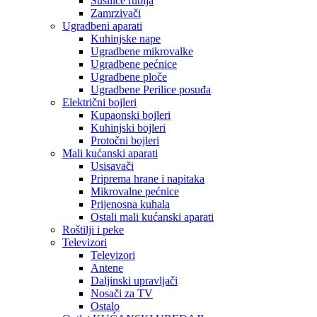
Sušilice rublja
Zamrzivači
Ugradbeni aparati
Kuhinjske nape
Ugradbene mikrovalke
Ugradbene pećnice
Ugradbene ploče
Ugradbene Perilice posuđa
Električni bojleri
Kupaonski bojleri
Kuhinjski bojleri
Protočni bojleri
Mali kućanski aparati
Usisavači
Priprema hrane i napitaka
Mikrovalne pećnice
Prijenosna kuhala
Ostali mali kućanski aparati
Roštilji i peke
Televizori
Televizori
Antene
Daljinski upravljači
Nosači za TV
Ostalo