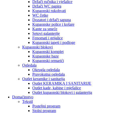
Držači ručnika i vješalice
Držači WC papira
Kupaonski rukohvati
WC četke
Dozatori i držači sapuna
Kupaonske police i košare
Kante za smeće
Setovi galanterije
Fenomati i grijalice
Kupaonski tapeti i podloge
Kupaonski blokovi
Kupaonski komplet
Kupaonske baze
Kupaonski ormarići
Ogledala
Okrugla ogledala
Pravokutna ogledala
Outlet keramike i sanitarija
Outlet KERAMIKA I SANITARIJE
Outlet kade, kabine i mješalice
Outlet kupaonski blokovi i galanterija
Domaćinstvo
Tekstil
Posteljni program
Stolni program