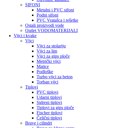
SIFONI
Metalni i PVC sifoni
Podni sifoni
PVC Vratašca i rešetke
Ostali proizvodi vode
Outlet VODOMATERIJALI
Vijci i kvake
Vijci
Vijci za stolariju
Vijci za lim
Vijci za gips ploče
Metrički vijci
Matice
Podloške
Turbo vijci za beton
Torban vijci
Tiplovi
PVC tiplovi
Udarni tiplovi
Sidreni tiplovi
Tiplovi za gips ploče
Fischer tiplovi
Čelični tiplovi
Brave i cilindri