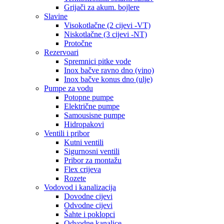
Grijači za akum. bojlere
Slavine
Visokotlačne (2 cijevi -VT)
Niskotlačne (3 cijevi -NT)
Protočne
Rezervoari
Spremnici pitke vode
Inox bačve ravno dno (vino)
Inox bačve konus dno (ulje)
Pumpe za vodu
Potopne pumpe
Električne pumpe
Samousisne pumpe
Hidropakovi
Ventili i pribor
Kutni ventili
Sigurnosni ventili
Pribor za montažu
Flex crijeva
Rozete
Vodovod i kanalizacija
Dovodne cijevi
Odvodne cijevi
Šahte i poklopci
Odvodne kanalice