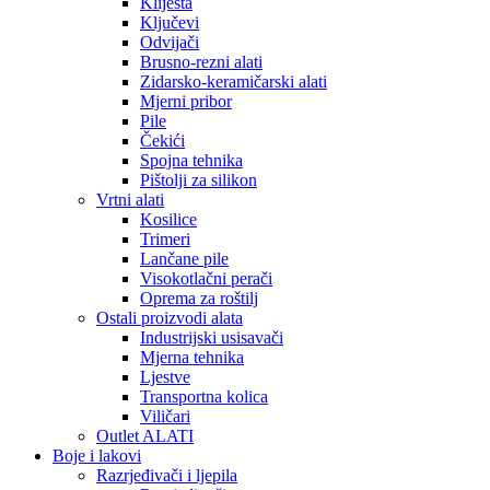
Kliješta
Ključevi
Odvijači
Brusno-rezni alati
Zidarsko-keramičarski alati
Mjerni pribor
Pile
Čekići
Spojna tehnika
Pištolji za silikon
Vrtni alati
Kosilice
Trimeri
Lančane pile
Visokotlačni perači
Oprema za roštilj
Ostali proizvodi alata
Industrijski usisavači
Mjerna tehnika
Ljestve
Transportna kolica
Viličari
Outlet ALATI
Boje i lakovi
Razrjeđivači i ljepila