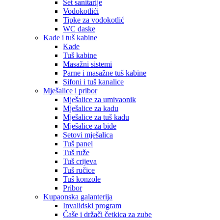
Set sanitarije
Vodokotlići
Tipke za vodokotlić
WC daske
Kade i tuš kabine
Kade
Tuš kabine
Masažni sistemi
Parne i masažne tuš kabine
Sifoni i tuš kanalice
Mješalice i pribor
Mješalice za umivaonik
Mješalice za kadu
Mješalice za tuš kadu
Mješalice za bide
Setovi mješalica
Tuš panel
Tuš ruže
Tuš crijeva
Tuš ručice
Tuš konzole
Pribor
Kupaonska galanterija
Invalidski program
Čaše i držači četkica za zube