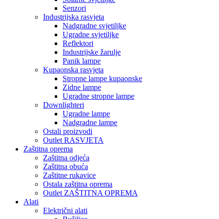
Senzori
Industrijska rasvjeta
Nadgradne svjetiljke
Ugradne svjetiljke
Reflektori
Industrijske žarulje
Panik lampe
Kupaonska rasvjeta
Stropne lampe kupaonske
Zidne lampe
Ugradne stropne lampe
Downlighteri
Ugradne lampe
Nadgradne lampe
Ostali proizvodi
Outlet RASVJETA
Zaštitna oprema
Zaštitna odjeća
Zaštitna obuća
Zaštitne rukavice
Ostala zaštitna oprema
Outlet ZAŠTITNA OPREMA
Alati
Električni alati