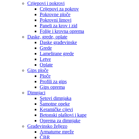
Crijepovi i pokrovi
Crijepovi za pokrov
Pokrovne ploče
Pokrovni limovi
Paneli za krov i zid
Folije i krovna oprema
Daske, grede, oplate
Daske građevinske
Grede
Lamelirane grede
Letve
Oplate
Gips ploče
Ploče
Profili za gips
Gips oprema
Dimnjaci
Setovi dimnjaka
Šamotne opeke
Keramičke cijevi
Betonski plaštovi i kape
Oprema za dimnjake
Građevinsko željezo
Armaturne mreže
ČBR