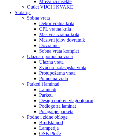
Mreža za insekte
Outlet VIJCI I KVAKE
Stolarija
Sobna vrata
Dekor vratna krila
CPL vratna krila
Masivna-vratna-krila
Masivni jelov dovratnik
Dovratnici
Sobna vrata komplet
Ulazna i pomoćna vrata
Ulazna vrata
Zvučno izolacijska vrata
Protupožarna vrata
Pomoćna vrata
Parketi i laminati
Laminati
Parketi
Design podovi vlagootporni
Podloge za laminat
Polaganje parketa
Podne i zidne obloge
Brodski pod
Lamperija
OSB Ploče