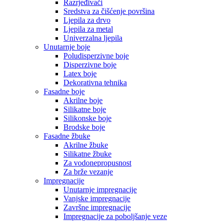
Razrjeđivači
Sredstva za čišćenje površina
Ljepila za drvo
Ljepila za metal
Univerzalna ljepila
Unutarnje boje
Poludisperzivne boje
Disperzivne boje
Latex boje
Dekorativna tehnika
Fasadne boje
Akrilne boje
Silikatne boje
Silikonske boje
Brodske boje
Fasadne žbuke
Akrilne žbuke
Silikatne žbuke
Za vodonepropusnost
Za brže vezanje
Impregnacije
Unutarnje impregnacije
Vanjske impregnacije
Završne impregnacije
Impregnacije za poboljšanje veze