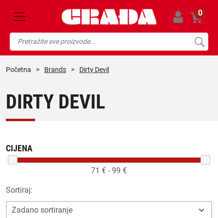
0
početna
>
Brands
>
Dirty Devil
DIRTY DEVIL
CIJENA
71
€ -
99
€
Sortiraj: