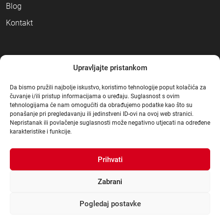
Blog
Kontakt
NAČINI PLAĆANJA
Upravljajte pristankom
Da bismo pružili najbolje iskustvo, koristimo tehnologije poput kolačića za
čuvanje i/ili pristup informacijama o uređaju. Suglasnost s ovim
tehnologijama će nam omogućiti da obrađujemo podatke kao što su
ponašanje pri pregledavanju ili jedinstveni ID-ovi na ovoj web stranici.
Nepristanak ili povlačenje suglasnosti može negativno utjecati na određene
karakteristike i funkcije.
Prihvati
Zabrani
Pogledaj postavke
© Građa 2021
.
|
Sva prava pridržana
|
Dizajn:
3d Mot
|