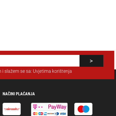
 i slažem se sa:
Uvjetima korištenja
NAČINI PLAĆANJA