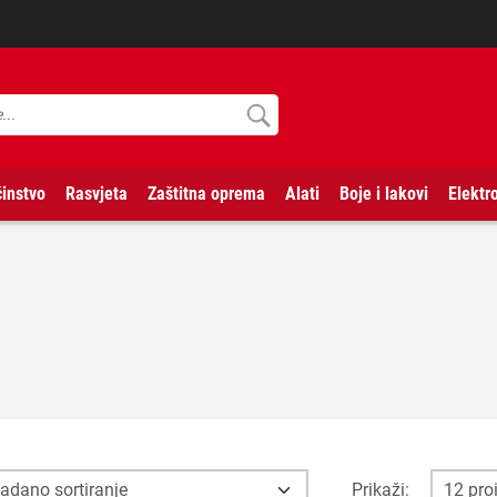
instvo
Rasvjeta
Zaštitna oprema
Alati
Boje i lakovi
Elektr
Prikaži: