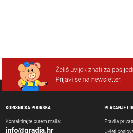
Želiš uvijek znati za poslje
Prijavi se na newsletter.
KORISNIČKA PODRŠKA
PLAĆANJE I 
Kontaktirajte putem maila:
Pravila privat
info@gradja.hr
Uvjeti poslova