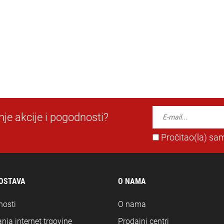
dnje akcije i pogodnosti?
Pročitao(la) sam
DOSTAVA
O NAMA
nosti
O nama
nja internet trgovine
Prodajni centri