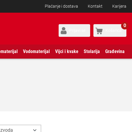
Plaćanje i dostava
Kontakt
Karijera
0
Prijavi se
Košarica
omaterijal
Vodomaterijal
Vijci i kvake
Stolarija
Građevina