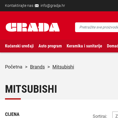
Kontaktirajte nas:
info@gradja.hr
Kućanski uređaji
Auto program
Keramika i sanitarije
Domać
početna
>
Brands
>
Mitsubishi
MITSUBISHI
CIJENA
Sortiraj: