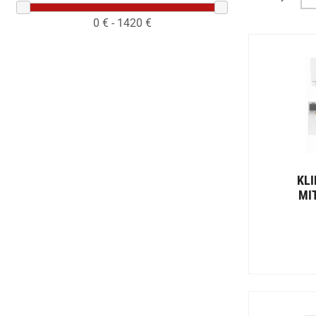
0
€ -
1420
€
KL
MI