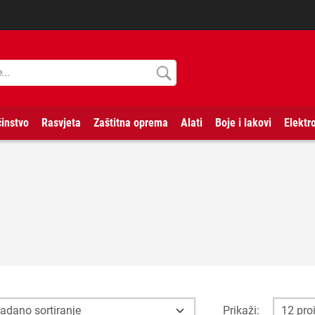
instvo
Rasvjeta
Zaštitna oprema
Alati
Boje i lakovi
Elektr
Prikaži: