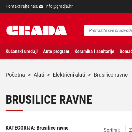
Kontaktirajte nas:
info@gradja.hr
Kućanski uređaji
Auto program
Keramika i sanitarije
Domać
početna
>
alati
>
električni alati
>
Brusilice ravne
BRUSILICE RAVNE
KATEGORIJA:
Brusilice ravne
Sortiraj: