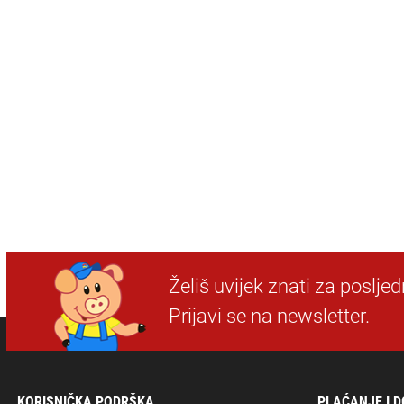
Želiš uvijek znati za poslje
Prijavi se na newsletter.
KORISNIČKA PODRŠKA
PLAĆANJE I 