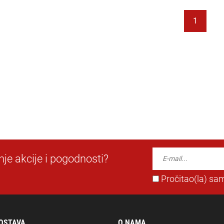
1
dnje akcije i pogodnosti?
Pročitao(la) sam
DOSTAVA
O NAMA