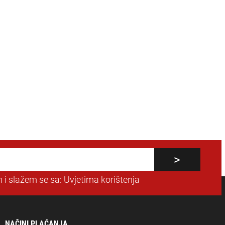
 i slažem se sa:
Uvjetima korištenja
NAČINI PLAĆANJA