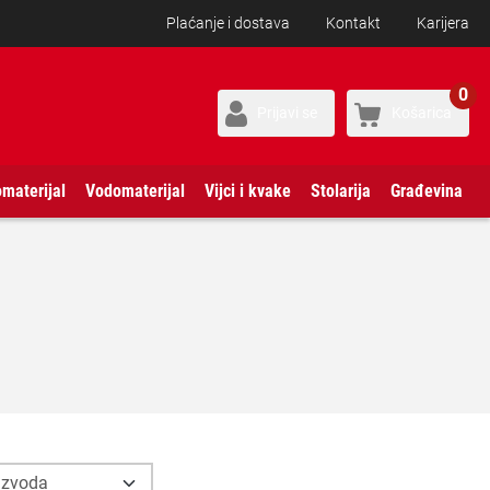
Plaćanje i dostava
Kontakt
Karijera
0
Prijavi se
Košarica
omaterijal
Vodomaterijal
Vijci i kvake
Stolarija
Građevina