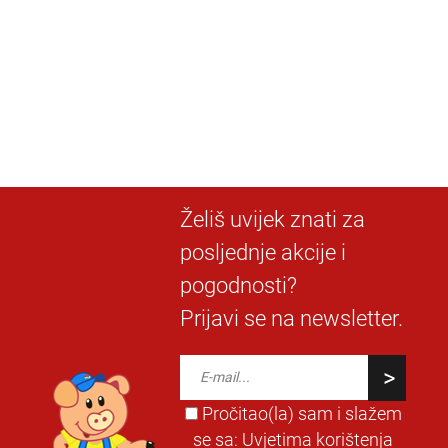
velikom točnošću, što je ključno u mnogim građevinskim
projektima, izgradnji cesta, poljoprivredi, kartografiji i drugim
industrijskim primjenama gdje je precizno niveliranje bitno
za postizanje željenih rezultata.
Želiš uvijek znati za
posljednje akcije i
pogodnosti?
Prijavi se na newsletter.
Pročitao(la) sam i slažem
se sa:
Uvjetima korištenja