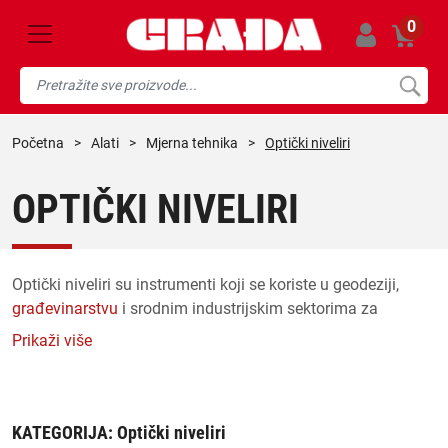
0
početna
>
alati
>
mjerna tehnika
>
Optički niveliri
OPTIČKI NIVELIRI
Optički niveliri su instrumenti koji se koriste u geodeziji,
građevinarstvu
i srodnim industrijskim sektorima za
mjerenje visinskih razlika i izvođenje preciznih nivelirajućih
Prikaži više
radova. Ovi instrumenti koriste se za postizanje
horizontalne ravnine na velikim udaljenostima, što
omogućava mjerenje visinskih razlika između različitih
točaka na terenu.
KATEGORIJA:
Optički niveliri