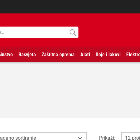
instvo
Rasvjeta
Zaštitna oprema
Alati
Boje i lakovi
Elektr
Prikaži: