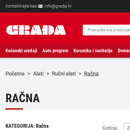
Kontaktirajte nas:
info@gradja.hr
Kućanski uređaji
Auto program
Keramika i sanitarije
Domać
početna
>
alati
>
ručni alati
>
Račna
RAČNA
KATEGORIJA:
Račna
Sortiraj: