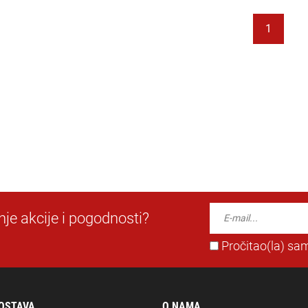
1
dnje akcije i pogodnosti?
Pročitao(la) sam
DOSTAVA
O NAMA