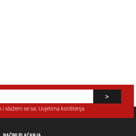
 i slažem se sa:
Uvjetima korištenja
NAČINI PLAĆANJA