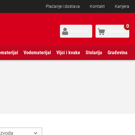
Plaćanje i dostava
Kontakt
Karijera
0
Prijavi se
Košarica
omaterijal
Vodomaterijal
Vijci i kvake
Stolarija
Građevina