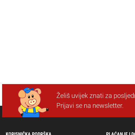
Želiš uvijek znati za poslje
Prijavi se na newsletter.
KORISNIČKA PODRŠKA
PLAĆANJE I 