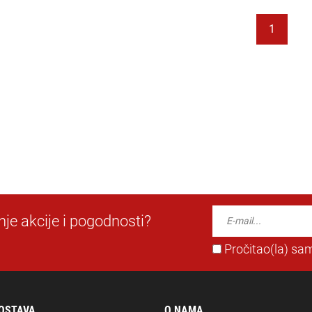
1
dnje akcije i pogodnosti?
Pročitao(la) sam
DOSTAVA
O NAMA