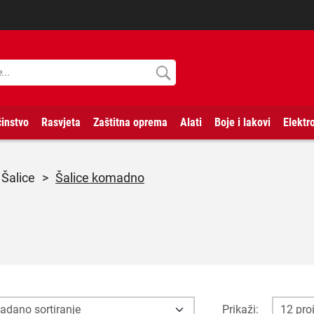
instvo
Rasvjeta
Zaštitna oprema
Alati
Boje i lakovi
Elektr
šalice
>
Šalice komadno
Prikaži: