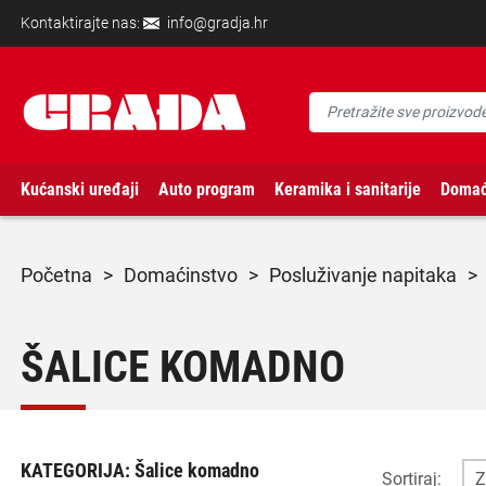
Kontaktirajte nas:
info@gradja.hr
Kućanski uređaji
Auto program
Keramika i sanitarije
Domać
početna
>
domaćinstvo
>
posluživanje napitaka
>
ŠALICE KOMADNO
KATEGORIJA:
Šalice komadno
Sortiraj: