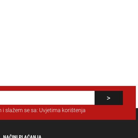
 i slažem se sa:
Uvjetima korištenja
NAČINI PLAĆANJA