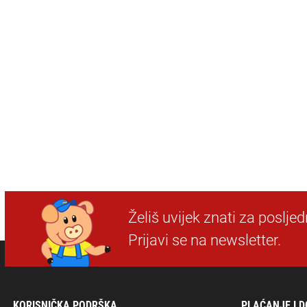
Želiš uvijek znati za poslje
Prijavi se na newsletter.
KORISNIČKA PODRŠKA
PLAĆANJE I 