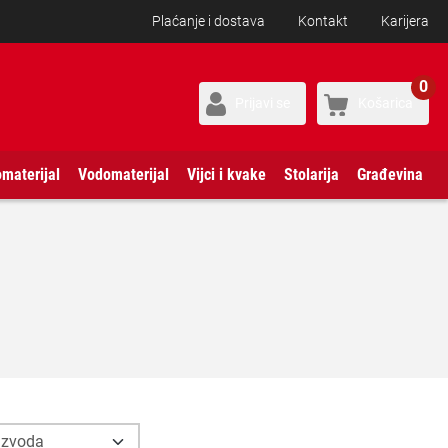
Plaćanje i dostava
Kontakt
Karijera
0
Prijavi se
Košarica
omaterijal
Vodomaterijal
Vijci i kvake
Stolarija
Građevina