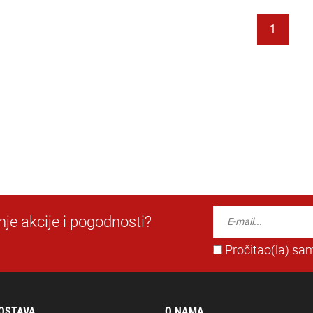
1
dnje akcije i pogodnosti?
Pročitao(la) sam
DOSTAVA
O NAMA