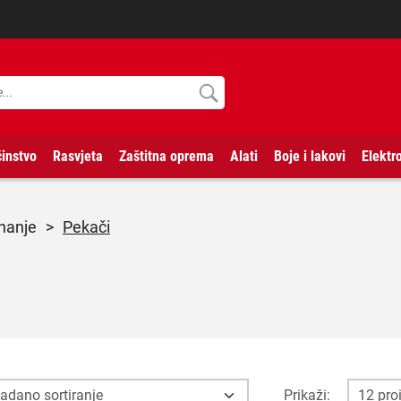
instvo
Rasvjeta
Zaštitna oprema
Alati
Boje i lakovi
Elektr
hanje
>
Pekači
Prikaži: