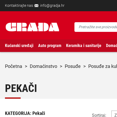
Kontaktirajte nas:
info@gradja.hr
Kućanski uređaji
Auto program
Keramika i sanitarije
Domać
početna
>
domaćinstvo
>
posuđe
>
posuđe za ku
PEKAČI
KATEGORIJA:
Pekači
Sortiraj: