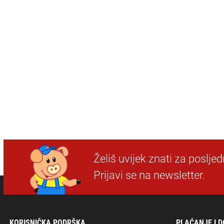
Želiš uvijek znati za poslje
Prijavi se na newsletter.
KORISNIČKA PODRŠKA
PLAĆANJE I 