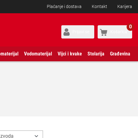
Plaćanje i dostava
Kontakt
Karijera
0
Prijavi se
Košarica
omaterijal
Vodomaterijal
Vijci i kvake
Stolarija
Građevina