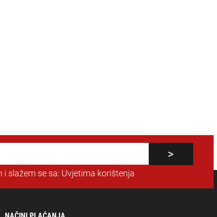
 i slažem se sa:
Uvjetima korištenja
NAČINI PLAĆANJA