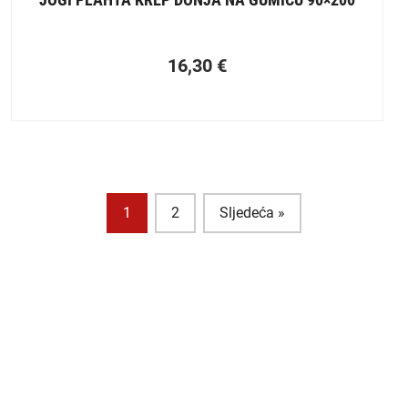
16,30
€
1
2
Sljedeća »