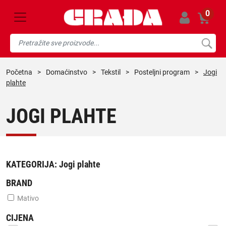
0
početna
>
domaćinstvo
>
tekstil
>
posteljni program
>
Jogi
plahte
JOGI PLAHTE
KATEGORIJA:
Jogi plahte
BRAND
Mativo
CIJENA