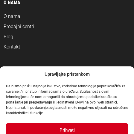
O NAMA
O nama
Prodajni centri
Blog
Kontakt
NAČINI PLAĆANJA
Upravljajte pristankom
Da bismo pružili najbolje iskustvo, koristimo tehnologije poput kolačića za
čuvanje i/ili pristup informacijama o uređaju. Suglasnost s ovim
tehnologijama će nam omogućiti da obrađujemo podatke kao što su
ponašanje pri pregledavanju ili jedinstveni ID-ovi na ovoj web stranici.
Nepristanak ili povlačenje suglasnosti može negativno utjecati na određene
karakteristike i funkcije.
Prihvati