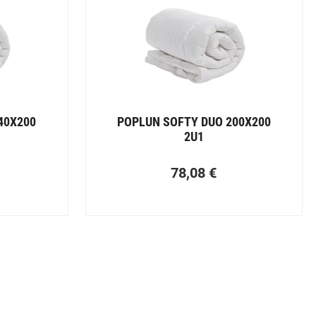
40X200
POPLUN SOFTY DUO 200X200
2U1
78,08
€