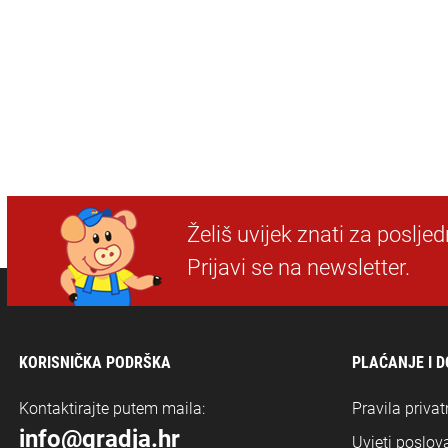
Želiš uvijek znati za poslje
Prijavi se na newsletter.
KORISNIČKA PODRŠKA
PLAĆANJE I 
Kontaktirajte putem maila:
Pravila privat
info@gradja.hr
Uvjeti poslova