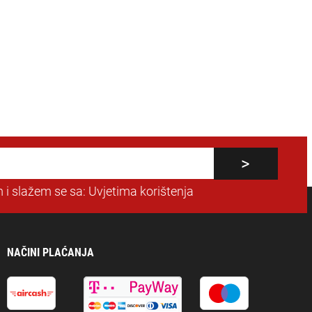
 i slažem se sa:
Uvjetima korištenja
NAČINI PLAĆANJA