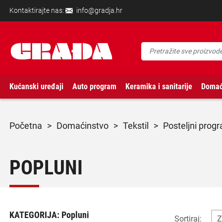
Kontaktirajte nas:
info@gradja.hr
Kućanski uređaji
Auto program
Keramika i sanitarije
Domać
početna
>
domaćinstvo
>
tekstil
>
posteljni prog
POPLUNI
KATEGORIJA:
Popluni
Sortiraj: