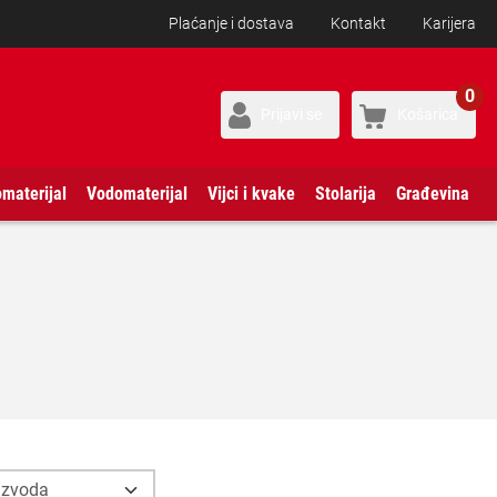
Plaćanje i dostava
Kontakt
Karijera
0
Prijavi se
Košarica
omaterijal
Vodomaterijal
Vijci i kvake
Stolarija
Građevina