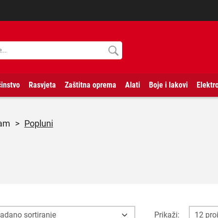
instvo
Rasvjeta
Zaštitna oprema
Alati
Boje i lakovi
Elektr
ram
>
Popluni
Prikaži: