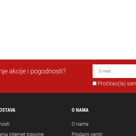
dnje akcije i pogodnosti?
Pročitao(la) sam
DOSTAVA
O NAMA
nosti
O nama
nja internet trgovine
Prodajni centri