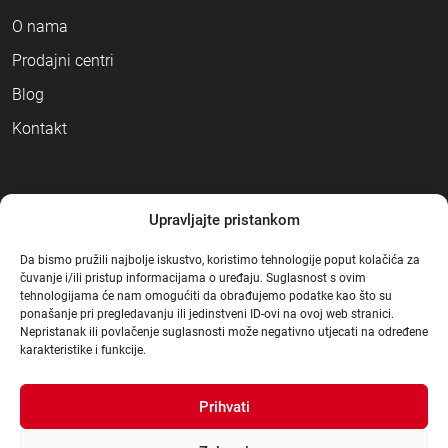
O nama
Prodajni centri
Blog
Kontakt
NAČINI PLAĆANJA
Upravljajte pristankom
Da bismo pružili najbolje iskustvo, koristimo tehnologije poput kolačića za
čuvanje i/ili pristup informacijama o uređaju. Suglasnost s ovim
tehnologijama će nam omogućiti da obrađujemo podatke kao što su
ponašanje pri pregledavanju ili jedinstveni ID-ovi na ovoj web stranici.
Nepristanak ili povlačenje suglasnosti može negativno utjecati na određene
karakteristike i funkcije.
Prihvati