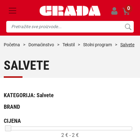
0
početna
>
domaćinstvo
>
tekstil
>
stolni program
>
Salvete
SALVETE
KATEGORIJA:
Salvete
BRAND
CIJENA
2
€ -
2
€