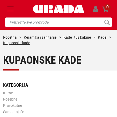
0
početna
>
keramika i sanitarije
>
kade i tuš kabine
>
kade
>
Kupaonske kade
KUPAONSKE KADE
KATEGORIJA
Kutne
Posebne
Pravokutne
Samostojeće