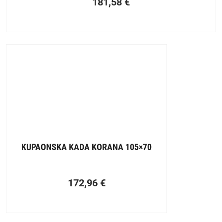
181,58
€
KUPAONSKA KADA KORANA 105×70
172,96
€