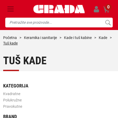
0
početna
>
keramika i sanitarije
>
kade i tuš kabine
>
kade
>
Tuš kade
TUŠ KADE
KATEGORIJA
Kvadratne
Polukružne
Pravokutne
BRAND