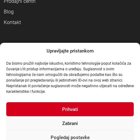
Prodajni centri
Blog
Kontakt
NAČINI PLAĆANJA
Upravljajte pristankom
Da bismo pružili najbolje iskustvo, koristimo tehnologije poput kolačića za
čuvanje i/ili pristup informacijama o uređaju. Suglasnost s ovim
tehnologijama će nam omogućiti da obrađujemo podatke kao što su
ponašanje pri pregledavanju ili jedinstveni ID-ovi na ovoj web stranici.
Nepristanak ili povlačenje suglasnosti može negativno utjecati na određene
karakteristike i funkcije.
Prihvati
Zabrani
Pogledaj postavke