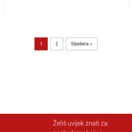
1
2
Sljedeća »
Želiš uvijek znati za