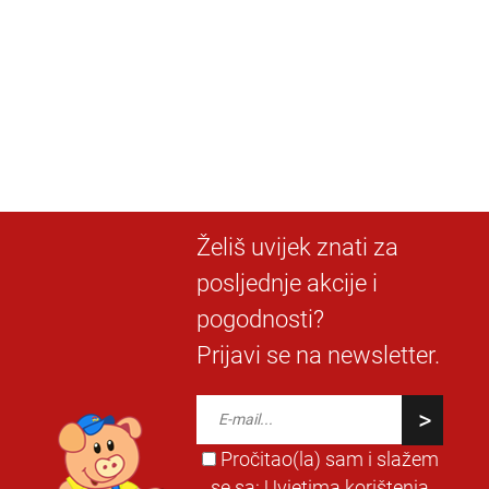
Želiš uvijek znati za
posljednje akcije i
pogodnosti?
Prijavi se na newsletter.
Pročitao(la) sam i slažem
se sa:
Uvjetima korištenja