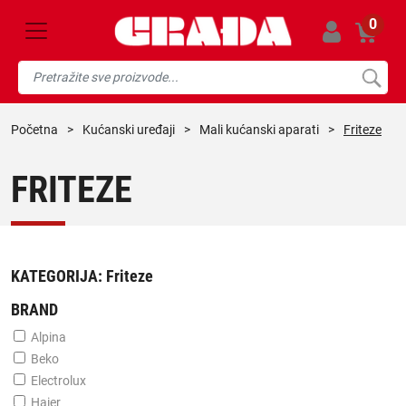
0
početna
>
kućanski uređaji
>
mali kućanski aparati
>
Friteze
FRITEZE
KATEGORIJA:
Friteze
BRAND
Alpina
Beko
Electrolux
Haier