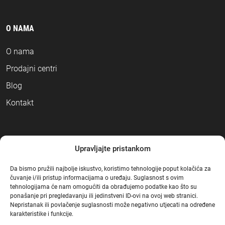
O NAMA
O nama
Prodajni centri
Blog
Kontakt
NAČINI PLAĆANJA
Upravljajte pristankom
Da bismo pružili najbolje iskustvo, koristimo tehnologije poput kolačića za
čuvanje i/ili pristup informacijama o uređaju. Suglasnost s ovim
tehnologijama će nam omogućiti da obrađujemo podatke kao što su
ponašanje pri pregledavanju ili jedinstveni ID-ovi na ovoj web stranici.
Nepristanak ili povlačenje suglasnosti može negativno utjecati na određene
karakteristike i funkcije.