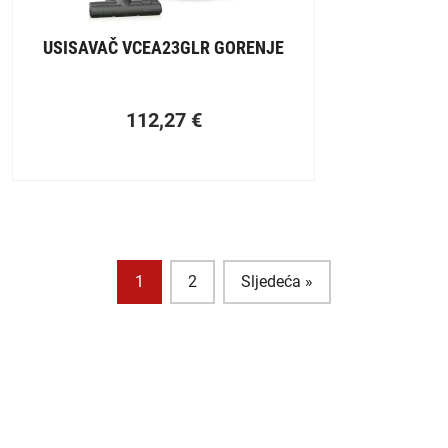
USISAVAČ VCEA23GLR GORENJE
112,27
€
1
2
Sljedeća »