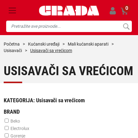
0
početna
>
kućanski uređaji
>
mali kućanski aparati
>
usisavači
>
Usisavači sa vrećicom
USISAVAČI SA VREĆICOM
KATEGORIJA:
Usisavači sa vrećicom
BRAND
Beko
Electrolux
Gorenje