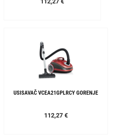
112,27
€
USISAVAČ VCEA21GPLRCY GORENJE
112,27
€