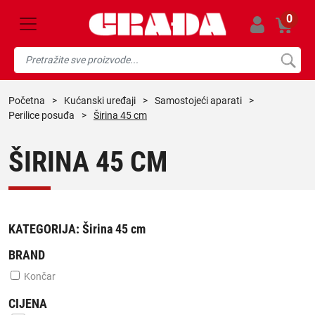
0
početna
>
kućanski uređaji
>
samostojeći aparati
>
perilice posuđa
>
Širina 45 cm
ŠIRINA 45 CM
KATEGORIJA:
Širina 45 cm
BRAND
Končar
CIJENA