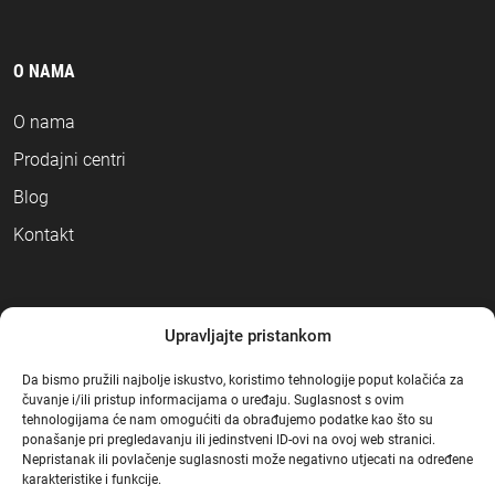
O NAMA
O nama
Prodajni centri
Blog
Kontakt
NAČINI PLAĆANJA
Upravljajte pristankom
Da bismo pružili najbolje iskustvo, koristimo tehnologije poput kolačića za
čuvanje i/ili pristup informacijama o uređaju. Suglasnost s ovim
tehnologijama će nam omogućiti da obrađujemo podatke kao što su
ponašanje pri pregledavanju ili jedinstveni ID-ovi na ovoj web stranici.
Nepristanak ili povlačenje suglasnosti može negativno utjecati na određene
karakteristike i funkcije.