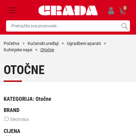
0
početna
>
kućanski uređaji
>
ugradbeni aparati
>
kuhinjske nape
>
Otočne
OTOČNE
KATEGORIJA:
Otočne
BRAND
Electrolux
CIJENA