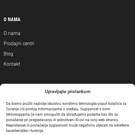
O NAMA
O nama
Prodajni centri
Blog
Kontakt
NAČINI PLAĆANJA
Upravljajte pristankom
Da bismo pružili najbolje iskustvo, koristimo tehnologije poput kolačića za
čuvanje i/ili pristup informacijama o uređaju. Suglasnost s ovim
tehnologijama će nam omogućiti da obrađujemo podatke kao što su
ponašanje pri pregledavanju ili jedinstveni ID-ovi na ovoj web stranici.
Nepristanak ili povlačenje suglasnosti može negativno utjecati na određene
karakteristike i funkcije.