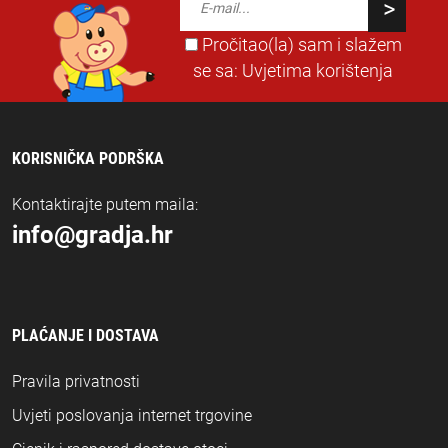
Pročitao(la) sam i slažem
se sa:
Uvjetima korištenja
KORISNIČKA PODRŠKA
Kontaktirajte putem maila:
info@gradja.hr
PLAĆANJE I DOSTAVA
Pravila privatnosti
Uvjeti poslovanja internet trgovine