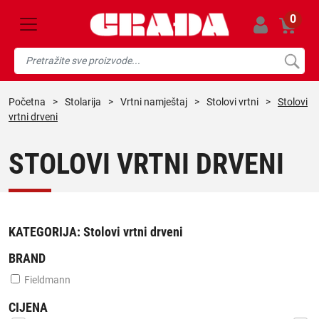
0
početna
>
stolarija
>
vrtni namještaj
>
stolovi vrtni
>
Stolovi
vrtni drveni
STOLOVI VRTNI DRVENI
KATEGORIJA:
Stolovi vrtni drveni
BRAND
Fieldmann
CIJENA