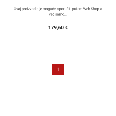
Ovaj proizvod nije moguće isporučiti putem Web Shop-a
već samo...
179,60
€
1