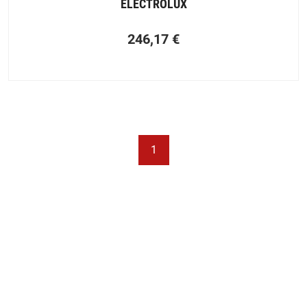
ELECTROLUX
246,17
€
1