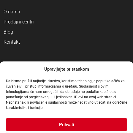
O nama
Prodajni centri
Blog
Kontakt
NAČINI PLAĆANJA
Upravljajte pristankom
Da bismo pružili najbolje iskustvo, koristimo tehnologije poput kolačića za
čuvanje i/ili pristup informacijama o uređaju. Suglasnost s ovim
tehnologijama će nam omogućiti da obrađujemo podatke kao što su
ponašanje pri pregledavanju ili jedinstveni ID-ovi na ovoj web stranici.
Nepristanak ili povlačenje suglasnosti može negativno utjecati na određene
karakteristike i funkcije.
Prihvati