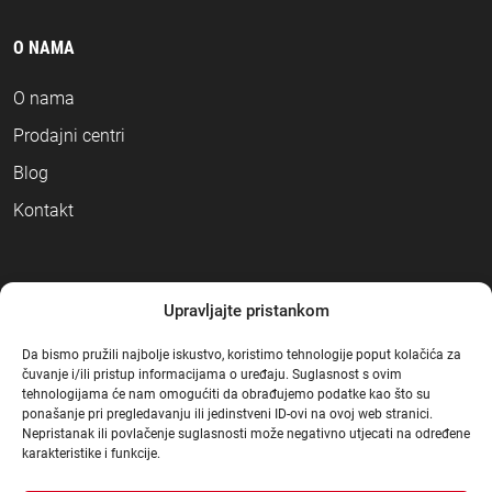
O NAMA
O nama
Prodajni centri
Blog
Kontakt
NAČINI PLAĆANJA
Upravljajte pristankom
Da bismo pružili najbolje iskustvo, koristimo tehnologije poput kolačića za
čuvanje i/ili pristup informacijama o uređaju. Suglasnost s ovim
tehnologijama će nam omogućiti da obrađujemo podatke kao što su
ponašanje pri pregledavanju ili jedinstveni ID-ovi na ovoj web stranici.
Nepristanak ili povlačenje suglasnosti može negativno utjecati na određene
karakteristike i funkcije.