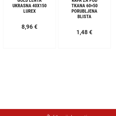
GOLD LENTA
KRPA ZA POD
UKRASNA 40X150
TKANA 60×50
LUREX
PORUBLJENA
BLISTA
8,96
€
1,48
€