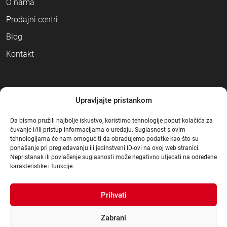
O nama
Prodajni centri
Blog
Kontakt
NAČINI PLAĆANJA
Upravljajte pristankom
Da bismo pružili najbolje iskustvo, koristimo tehnologije poput kolačića za
čuvanje i/ili pristup informacijama o uređaju. Suglasnost s ovim
tehnologijama će nam omogućiti da obrađujemo podatke kao što su
ponašanje pri pregledavanju ili jedinstveni ID-ovi na ovoj web stranici.
Nepristanak ili povlačenje suglasnosti može negativno utjecati na određene
karakteristike i funkcije.
Prihvati
Zabrani