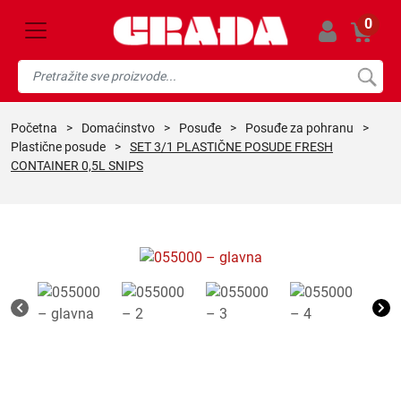
0
početna
>
domaćinstvo
>
posuđe
>
posuđe za pohranu
>
plastične posude
>
SET 3/1 PLASTIČNE POSUDE FRESH
CONTAINER 0,5L SNIPS