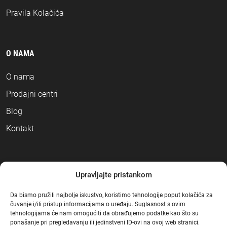
Pravila Kolačića
O NAMA
O nama
Prodajni centri
Blog
Kontakt
NAČINI PLAĆANJA
Upravljajte pristankom
Da bismo pružili najbolje iskustvo, koristimo tehnologije poput kolačića za
čuvanje i/ili pristup informacijama o uređaju. Suglasnost s ovim
tehnologijama će nam omogućiti da obrađujemo podatke kao što su
ponašanje pri pregledavanju ili jedinstveni ID-ovi na ovoj web stranici.