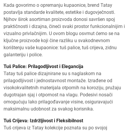
Kada govorimo o opremanju kupaonice, brend Tatay
postavlja standarde kvalitete, estetike i dugovječnosti.
Njihov širok asortiman proizvoda donosi savršen spoj
praktičnosti i dizajna, čineći svaki prostor funkcionalnijim i
vizualno privlačnijim. U ovom blogu osvrnut ćemo se na
ključne proizvode koji čine razliku u svakodnevnom
korištenju vaše kupaonice: tuš palice, tuš crijeva, zidnu
galanteriju i police.
Tuš Palice: Prilagodljivost i Elegancija
Tatay tuš palice dizajnirane su s naglaskom na
prilagodljivost i jednostavnost montaže. Izrađene od
visokokvalitetnih materijala otpornih na koroziju, pružaju
dugotrajan sjaj i otpornost na vlagu. Podesivi nosači
omogućuju lako prilagođavanje visine, osiguravajući
maksimalnu udobnost za svakog korisnika.
Tuš Crijeva: Izdržljivost i Fleksibilnost
Tuš crijeva iz Tatay kolekcije poznata su po svojoj