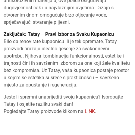
antikorozivnih materijala, ove police osiguravaju
dugovječnost čak i u najvlažnijim uvjetima. Dizajn s
otvorenim dnom omogućuje brzo otjecanje vode,
sprječavajući stvaranje plijesni.
Zaključak: Tatay – Pravi Izbor za Svaku Kupaonicu
Bilo da renovirate kupaonicu ili je tek opremate, Tatay
proizvodi pružaju idealno rješenje za svakodnevnu
upotrebu. Njihova kombinacija funkcionalnosti, estetike i
trajnosti čini ih savršenim izborom za one koji žele kvalitetu
bez kompromisa. Uz Tatay, vaša kupaonica postaje prostor
u kojem se estetika susreće s praktičnošću – savršeno
mjesto za opuštanje i regeneraciju.
Jeste li spremni unaprijediti svoju kupaonicu? Isprobajte
Tatay i osjetite razliku svaki dan!
Pogledajte Tatay proizvode klikom na
LINK
.