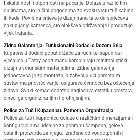
fleksibilnosti i otpornosti na pucanje. Dolaze u različitim
duljinama, što ih čini pogodnima za svaku vrstu tuš kabine
ili kade. Površina crijeva je dizajnirana tako da sprječava
nakupljanje kamenca, što olakšava održavanje i produžuje
vijek trajanja.
Zidna Galanterija: Funkcionalni Dodaci s Dozom Stila
Kupaonski dodaci poput držača za ručnike, sapunica i
vješalica u Tatay asortimanu kombiniraju minimalistički
dizajn s vrhunskim materijalima. Zidna galanterija
jednostavna je za montažu, a zahvaljujući pametnim
sustavima pričvršćivanja, osigurava čvrstoću bez oštećenja
zidova. Svaki komad dodatno naglašava estetiku prostora,
čineći ga organiziranijim i profinjenijim.
Police za Tuš i Kupaonicu: Pametna Organizacija
Police za tuš i kupaonicu dolaze u različitim dimenzijama i
konfiguracijama, idealne za pohranu šampona, gelova i
ostalih proizvoda za njegu. Izrađene od vodootpornih i