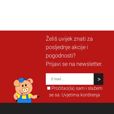
Želiš uvijek znati za
posljednje akcije i
pogodnosti?
Prijavi se na newsletter.
Pročitao(la) sam i slažem
se sa:
Uvjetima korištenja