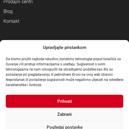
Prodajni centri
Blog
Kontakt
NAČINI PLAĆANJA
Upravljajte pristankom
Da bismo pružili najbolje iskustvo, koristimo tehnologije poput kolačića za
čuvanje i/ili pristup informacijama o uređaju. Suglasnost s ovim
tehnologijama će nam omogućiti da obrađujemo podatke kao što su
ponašanje pri pregledavanju ili jedinstveni ID-ovi na ovoj web stranici.
Nepristanak ili povlačenje suglasnosti može negativno utjecati na određene
karakteristike i funkcije.
Prihvati
Zabrani
Pogledaj postavke