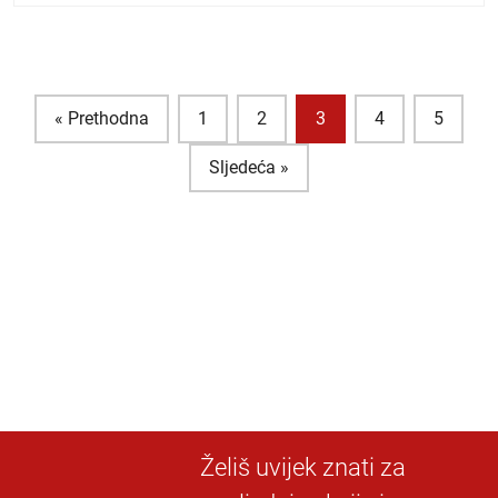
« Prethodna
1
2
3
4
5
Sljedeća »
Želiš uvijek znati za