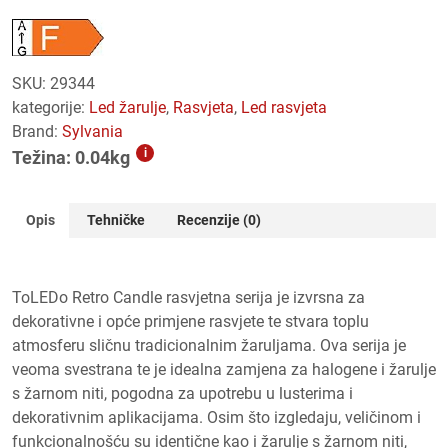
SKU:
29344
kategorije:
led žarulje
,
rasvjeta
,
led rasvjeta
Brand:
Sylvania
i
Težina: 0.04kg
Opis
Tehničke
Recenzije (0)
ToLEDo Retro Candle rasvjetna serija je izvrsna za
dekorativne i opće primjene rasvjete te stvara toplu
atmosferu sličnu tradicionalnim žaruljama. Ova serija je
veoma svestrana te je idealna zamjena za halogene i žarulje
s žarnom niti, pogodna za upotrebu u lusterima i
dekorativnim aplikacijama. Osim što izgledaju, veličinom i
funkcionalnošću su identične kao i žarulje s žarnom niti,