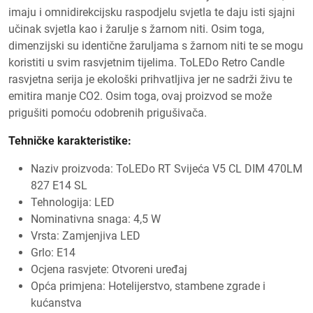
imaju i omnidirekcijsku raspodjelu svjetla te daju isti sjajni
učinak svjetla kao i žarulje s žarnom niti. Osim toga,
dimenzijski su identične žaruljama s žarnom niti te se mogu
koristiti u svim rasvjetnim tijelima. ToLEDo Retro Candle
rasvjetna serija je ekološki prihvatljiva jer ne sadrži živu te
emitira manje CO2. Osim toga, ovaj proizvod se može
prigušiti pomoću odobrenih prigušivača.
Tehničke karakteristike:
Naziv proizvoda: ToLEDo RT Svijeća V5 CL DIM 470LM
827 E14 SL
Tehnologija: LED
Nominativna snaga: 4,5 W
Vrsta: Zamjenjiva LED
Grlo: E14
Ocjena rasvjete: Otvoreni uređaj
Opća primjena: Hotelijerstvo, stambene zgrade i
kućanstva