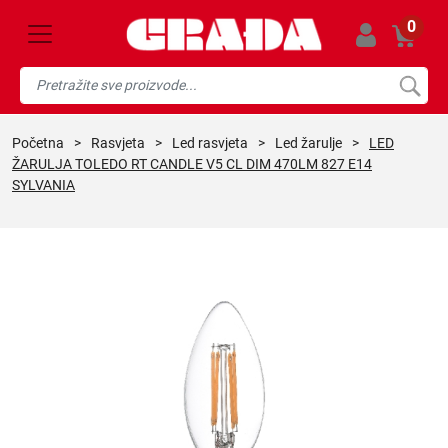
0
početna
>
rasvjeta
>
led rasvjeta
>
led žarulje
>
LED
ŽARULJA TOLEDO RT CANDLE V5 CL DIM 470LM 827 E14
SYLVANIA