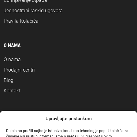
Zbrinjavanje otpada
Jednostrani raskid ugovora
Pravila Kolačića
O NAMA
O nama
Prodajni centri
Blog
Kontakt
NAČINI PLAĆANJA
Upravljajte pristankom
Da bismo pružili najbolje iskustvo, koristimo tehnologije poput kolačića za
čuvanje i/ili pristup informacijama o uređaju. Suglasnost s ovim