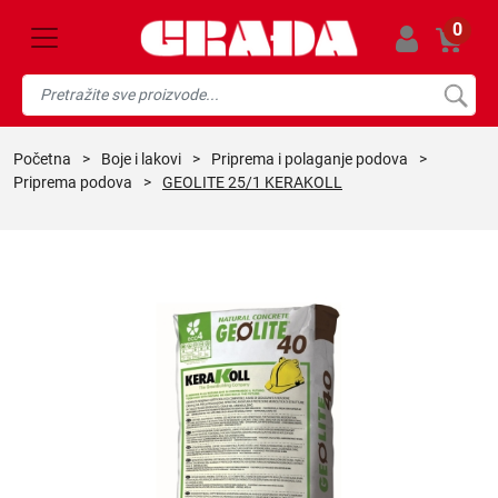
0
početna
>
boje i lakovi
>
priprema i polaganje podova
>
priprema podova
>
GEOLITE 25/1 KERAKOLL