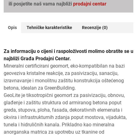
ili posjetite naš vama najbliži
prodajni centar
Opis
Tehničke karakteristike
Recenzije (0)
Za informaciju o cijeni i raspoloživosti molimo obratite se u
najbliži Građa Prodajni Centar.
Mineralni certificirani geomort, eko‑kompatibilan na bazi
geoveziva kristalne reakcije, za pasivizaciju, sanaciju,
izravnavanje i monolitnu zaštitu konstrukcija oštećenog
betona, idealan za GreenBuilding.
GeoLite je tiksotropični geomort za pasivizaciju, obnovu,
glađenje i zaštitu struktura od armiranog betona poput
greda, stupova, ploha, fasada, dekorativnih elemenata i
okvira i infrastrukturnih zdanja poput mostova, vijadukta,
tunela i hidruličnih kanala. Prikladno kao mineralna
anorganska matrica za upotrebu uz tkanine od