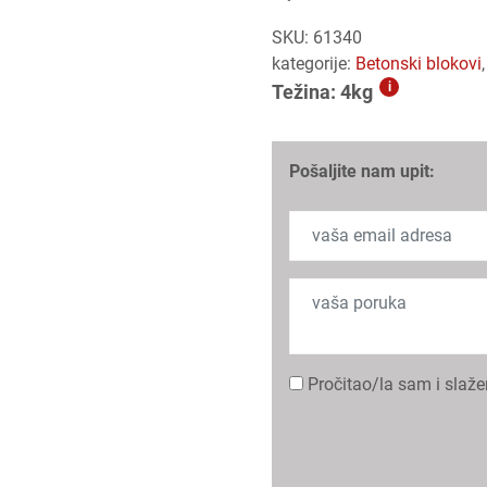
SKU:
61340
kategorije:
betonski blokovi
i
Težina: 4kg
Pošaljite nam upit:
Pročitao/la sam i slaž