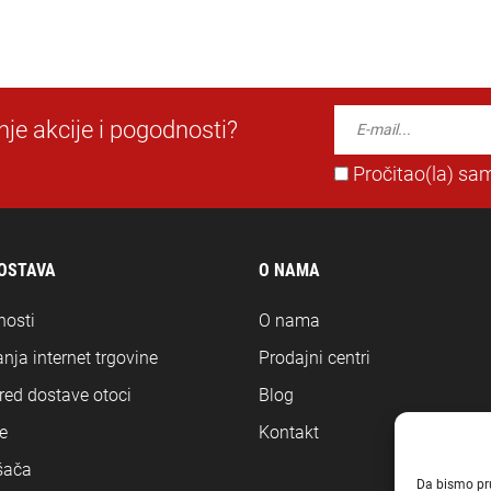
dnje akcije i pogodnosti?
Pročitao(la) sam
DOSTAVA
O NAMA
nosti
O nama
nja internet trgovine
Prodajni centri
ored dostave otoci
Blog
e
Kontakt
šača
Da bismo pruž