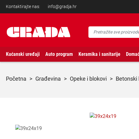
Kontaktirajte nas:
info@gradja.hr
Kućanski uređaji
Auto program
Keramika i sanitarije
Domać
početna
>
građevina
>
opeke i blokovi
>
betonski