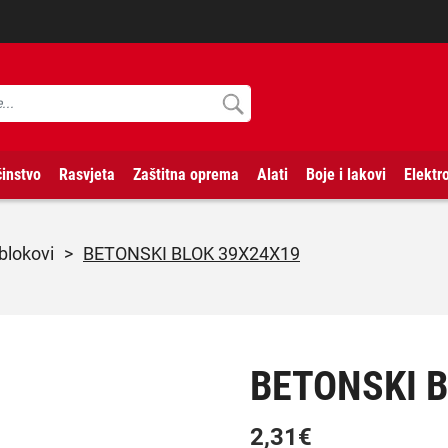
instvo
Rasvjeta
Zaštitna oprema
Alati
Boje i lakovi
Elektr
 blokovi
>
BETONSKI BLOK 39X24X19
BETONSKI B
2,31
€