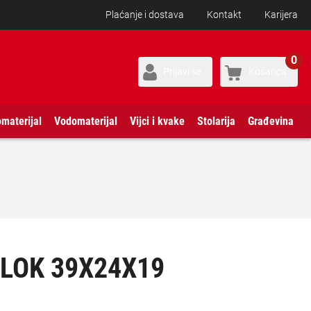
Plaćanje i dostava
Kontakt
Karijera
0
Prijavi se
Košarica
omaterijal
Vodomaterijal
Vijci i kvake
Stolarija
Građevina
LOK 39X24X19