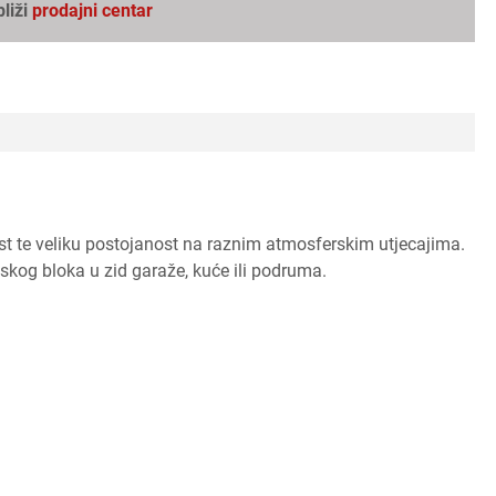
bliži
prodajni centar
st te veliku postojanost na raznim atmosferskim utjecajima.
skog bloka u zid garaže, kuće ili podruma.