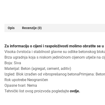
Opis
Recenzije (0)
Za informaciju o cijeni i raspoloživosti molimo obratite se u
Visoka čvrstoća i stabilnost glavne su odlike betonskog blo
Brza ugradnja koja s niskom jediničnom cijenom utječe na cij
Boja: Siva
Materijal: Beton (agregat, cement, aditiv)
Izgled: Blok izrađen od vibroprešanog betonaPrimjena: Beton
Rok upotrebe Neograničen
Opasne tvari: Nema
Tehnički list ovog proizvoda pogledajte
ovdje.